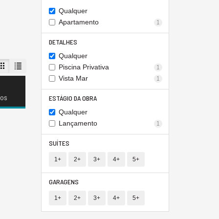
Qualquer
Apartamento
1
DETALHES
Qualquer
Piscina Privativa
1
Vista Mar
1
dos
ESTÁGIO DA OBRA
Qualquer
Lançamento
1
SUÍTES
1+
2+
3+
4+
5+
GARAGENS
1+
2+
3+
4+
5+