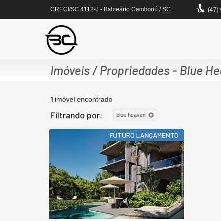
CRECI/SC 4112-J
- Balneário Camboriú /
SC
(47)
Imóveis / Propriedades - Blue H
1
imóvel encontrado
Filtrando por:
blue heaven
FUTURO LANÇAMENTO