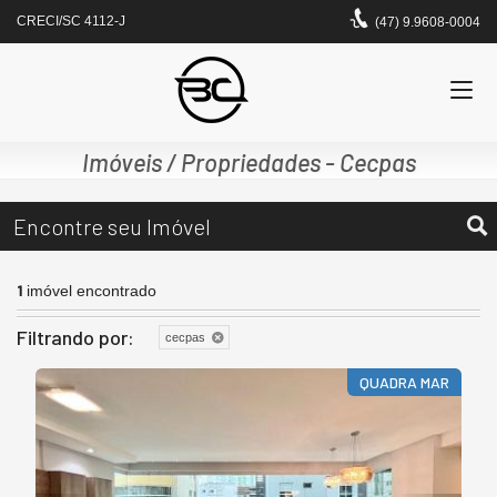
CRECI/SC 4112-J
(47) 9.9608-0004
Imóveis / Propriedades - Cecpas
Encontre seu Imóvel
1
imóvel encontrado
Filtrando por:
cecpas
QUADRA MAR