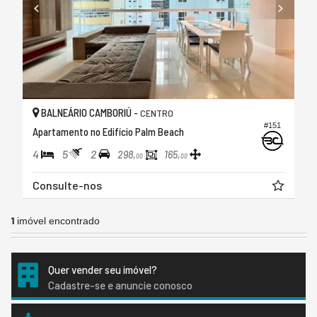
BALNEÁRIO CAMBORIÚ -
CENTRO
#151
Apartamento no Edifício Palm Beach
4
5
2
298,
165,
00
00
Consulte-nos
1
imóvel encontrado
Quer vender seu imóvel?
Cadastre-se e anuncie conosco