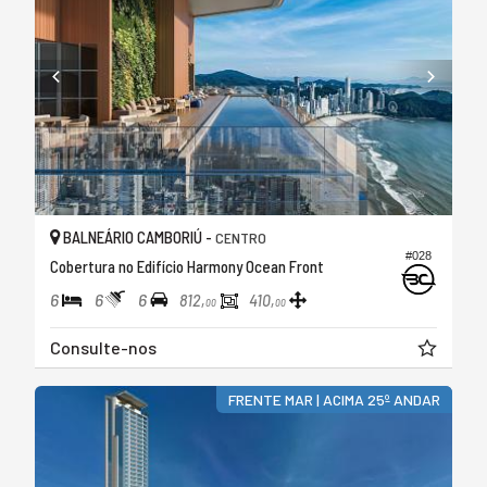
BALNEÁRIO CAMBORIÚ -
CENTRO
#028
Cobertura no Edifício Harmony Ocean Front
6
6
6
812,
410,
00
00
Consulte-nos
FRENTE MAR | ACIMA 25º ANDAR