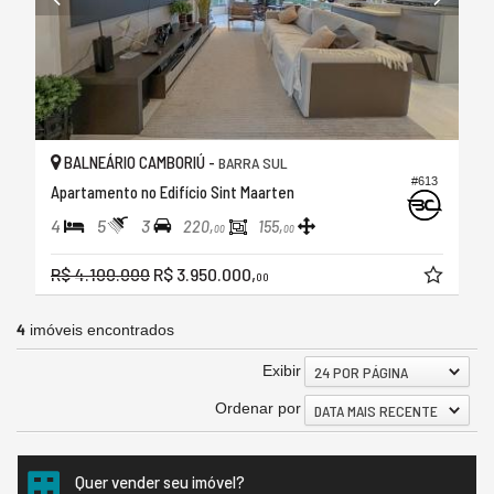
BALNEÁRIO CAMBORIÚ -
BARRA SUL
#613
Apartamento no Edifício Sint Maarten
4
5
3
220,
155,
00
00
R$ 4.100.000
R$ 3.950.000,
00
4
imóveis encontrados
Exibir
24 POR PÁGINA
Ordenar por
DATA MAIS RECENTE
Quer vender seu imóvel?