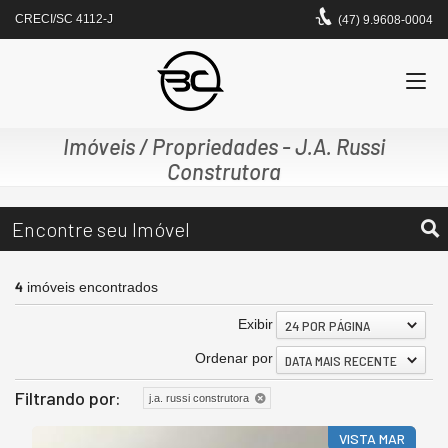
CRECI/SC 4112-J
(47) 9.9608-0004
Imóveis / Propriedades - J.A. Russi
Construtora
Encontre seu Imóvel
4
imóveis encontrados
Exibir
24 POR PÁGINA
Ordenar por
DATA MAIS RECENTE
Filtrando por:
j.a. russi construtora
VISTA MAR