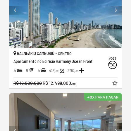
BALNEÁRIO CAMBORIÚ -
CENTRO
#023
Apartamento no Edifício Harmony Ocean Front
4
6
4
418,
200,
00
00
R$ 16.000.000
R$ 12.499.000,
00
48X PARA PAGAR