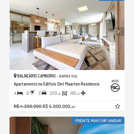
BALNEÁRIO CAMBORIÚ -
BARRA SUL
#035
Apartamento no Edifício Sint Maarten Residence
4
5
3
220,
155,
00
00
R$ 4.200.000
R$ 4.000.000,
00
FRENTE MAR | 56º ANDAR