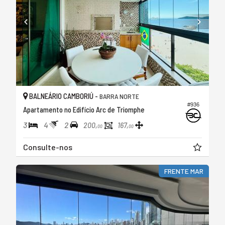
BALNEÁRIO CAMBORIÚ -
BARRA NORTE
#936
Apartamento no Edifício Arc de Triomphe
3
4
2
200,
167,
00
00
Consulte-nos
FRENTE MAR