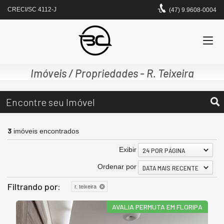
CRECI/SC 4112-J
(47) 9.9608-0004
Imóveis / Propriedades - R. Teixeira
Encontre seu Imóvel
3
imóveis encontrados
Exibir
24 POR PÁGINA
Ordenar por
DATA MAIS RECENTE
Filtrando por:
r. teixeira
AVALIA PERMUTA EM FLORIPA