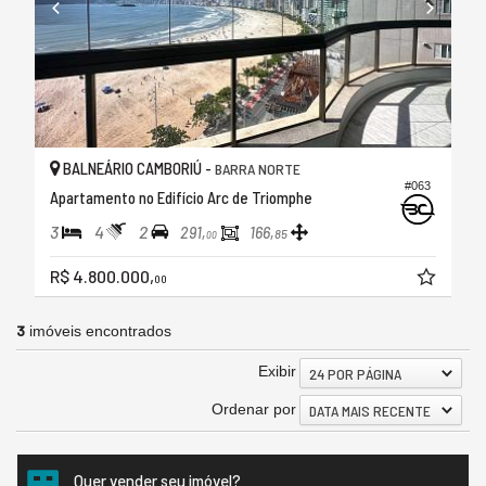
BALNEÁRIO CAMBORIÚ -
BARRA NORTE
#063
Apartamento no Edifício Arc de Triomphe
3
4
2
291,
166,
85
00
R$ 4.800.000,
00
3
imóveis encontrados
Exibir
24 POR PÁGINA
Ordenar por
DATA MAIS RECENTE
Quer vender seu imóvel?