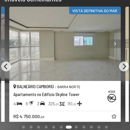
O
VISTA DEFINITIVA DO MAR
BALNEÁRIO CAMBORIÚ -
BARRA NORTE
#368
Apartamento no Edifício Skyline Tower
4
5
3
325,
151,
00
00
R$ 4.750.000,
00