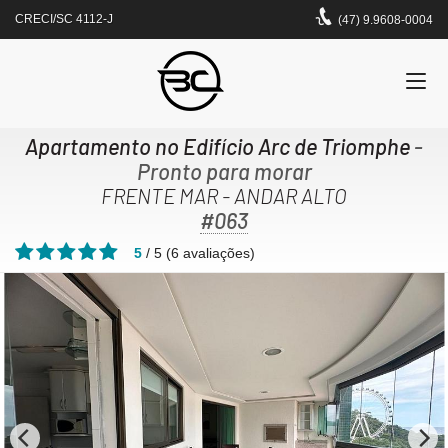
CRECI/SC 4112-J
(47) 9.9608-0004
Apartamento no Edifício Arc de Triomphe
-
Pronto para morar
FRENTE MAR - ANDAR ALTO
#063
5
/
5
(
6
avaliações)