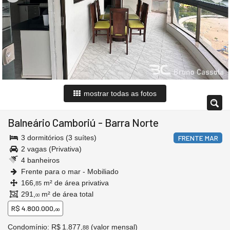
mostrar todas as fotos
Balneário Camboriú
-
Barra Norte
3 dormitórios (3 suítes)
FRENTE MAR
2 vagas (Privativa)
4 banheiros
Frente para o mar - Mobiliado
166,
m² de área privativa
85
291,
m² de área total
00
R$ 4.800.000,
00
Condomínio: R$ 1.877,
(valor mensal)
88