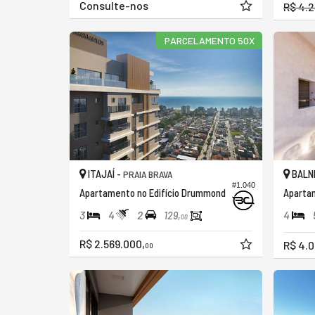
Consulte-nos
R$ 4.
PARCELAMENTO 50X
ITAJAÍ -
BALNE
PRAIA BRAVA
#1.040
Apartamento no Edifício Drummond
3
4
2
4
129,
00
R$ 2.569.000,
R$ 4.0
00