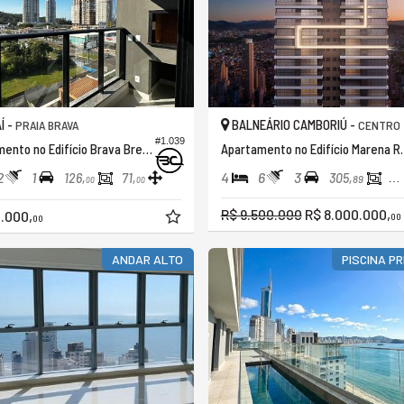
Í -
BALNEÁRIO CAMBORIÚ -
PRAIA BRAVA
CENTRO
#1.039
Apartamento no Edifício Brava Breeze Residence
Apartamento no 
2
1
4
6
3
126,
71,
305,
22
89
00
00
R$ 9.500.000
R$ 8.000.000,
.000,
00
00
ANDAR ALTO
PISCINA PR