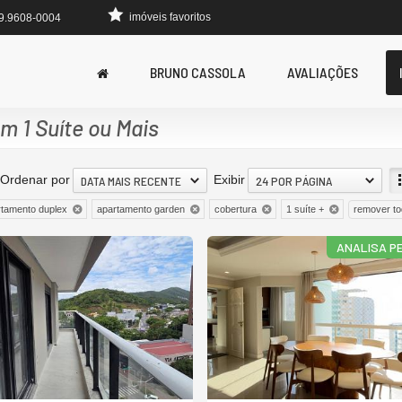
imóveis favoritos
 9.9608-0004
BRUNO CASSOLA
AVALIAÇÕES
 1 Suíte ou Mais
Ordenar por
Exibir
DATA MAIS RECENTE
24 POR PÁGINA
remover t
tamento duplex
apartamento garden
cobertura
1 suíte +
ANALISA P