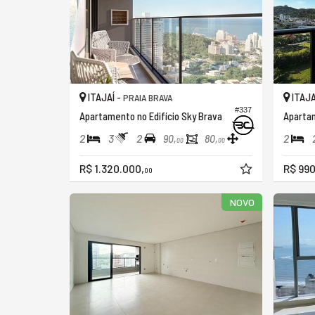
ITAJAÍ -
ITAJA
PRAIA BRAVA
#337
Apartamento no Edifício Sky Brava
2
3
2
2
90,
80,
00
00
R$ 1.320.000,
R$ 990
00
NOVO