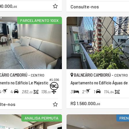
90.000,
Consulte-nos
00
PARCELAMENTO 100X
ÁRIO CAMBORIÚ -
BALNEÁRIO CAMBORIÚ -
CENTRO
CENTRO
#1.036
ento no Edifício Le Majestic
Apar
4
4
3
2
1
282,
136,
114,
84
00
00
R$ 1.560.000,
lte-nos
00
ANALISA PERMUTA
FREN