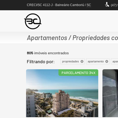
CRECI/SC 4112-J
- Balneário Camboriú /
SC
(47)
Apartamentos / Propriedades com
805
imóveis encontrados
Filtrando por:
propriedades
apartamento
apar
PARCELAMENTO 34X