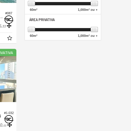
60
m²
1,000
m²
ou +
#087
 no Edifício Tonino Lamborghini Residences
ÁREA PRIVATIVA
5,
33
60
m²
1,000
m²
ou +
IVATIVA
#1.032
i
0,
00