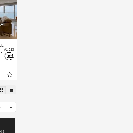
UL
#1.013
er
›
»
dos