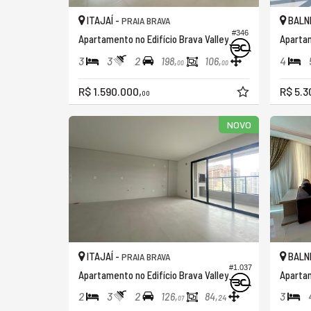
ITAJAÍ -
BALNE
PRAIA BRAVA
#346
Apartamento no Edifício Brava Valley
3
3
2
4
198,
106,
00
00
R$ 1.590.000,
R$ 5.3
00
NOVO
ITAJAÍ -
BALNE
PRAIA BRAVA
#1.037
Apartamento no Edifício Brava Valley
Apartam
2
3
2
3
126,
84,
24
07