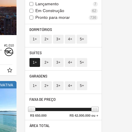
Lançamento
7
Em Construção
62
Pronto para morar
736
DORMITÓRIOS
1+
2+
3+
4+
5+
#1.010
Edifício Marena Residence
SUÍTES
5,
25
1+
2+
3+
4+
5+
GARAGENS
IVATIVA
1+
2+
3+
4+
5+
FAIXA DE PREÇO
R$
650.000
R$
42.000.000 ou +
ÁREA TOTAL