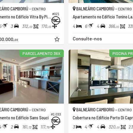
ÁRIO CAMBORIÚ -
BALNEÁRIO CAMBORIÚ -
CENTRO
CENTRO
#021
Apartamento no Edifício Vitra By Pininfarina
Apartamento
5
3
4
6
4
312,
170,
366,
33
00
00
00
Consulte-nos
00.000,
00
PARCELAMENTO 36X
PISCINA PR
ÁRIO CAMBORIÚ -
BALNEÁRIO CAMBORIÚ -
CENTRO
CENTRO
#1.033
ento no Edifício Sans Souci
Cobertura no Edifício Porto Di Capr
4
2
3
4
4
161,
117,
320,
23
13
79
00