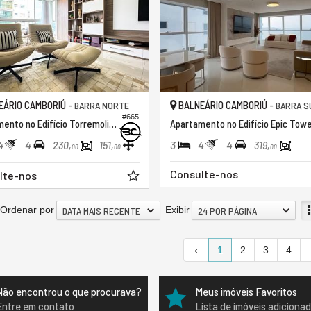
ÁRIO CAMBORIÚ -
BALNEÁRIO CAMBORIÚ -
BARRA NORTE
BARRA S
#665
Apartamento no Edifício Torremolinos
Apartamento no Edifício Epic Tow
4
4
3
4
4
230,
151,
319,
00
00
00
Consulte-nos
lte-nos
Ordenar por
Exibir
DATA MAIS RECENTE
24 POR PÁGINA
‹
1
2
3
4
Não encontrou o que procurava?
Meus imóveis Favoritos
Entre em contato
Lista de imóveis adiciona