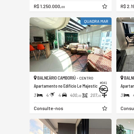
R$ 1.250.000,
R$ 2.1
00
QUADRA MAR
BALNEÁRIO CAMBORIÚ -
BALNE
CENTRO
#041
Apartamento no Edifício Le Majestic
Apartam
3
4
4
3
400,
207,
00
00
Consulte-nos
Consu