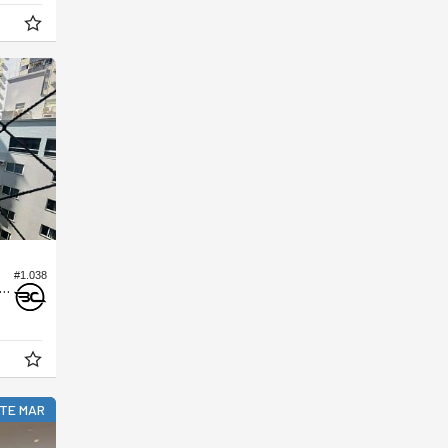
#1.038
tamento no Edifício Águas de Veneza
TE MAR