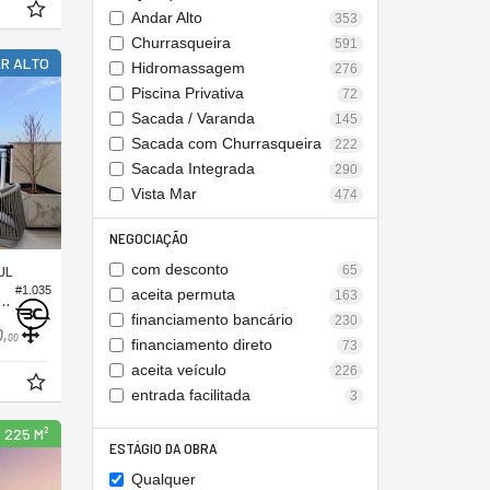
Andar Alto
353
Churrasqueira
591
R ALTO
Hidromassagem
276
Piscina Privativa
72
Sacada / Varanda
145
Sacada com Churrasqueira
222
Sacada Integrada
290
Vista Mar
474
NEGOCIAÇÃO
com desconto
UL
65
#1.035
aceita permuta
163
to no Edifício Aurora Exclusive Home
financiamento bancário
230
0,
00
financiamento direto
73
aceita veículo
226
entrada facilitada
3
 225 M²
ESTÁGIO DA OBRA
Qualquer