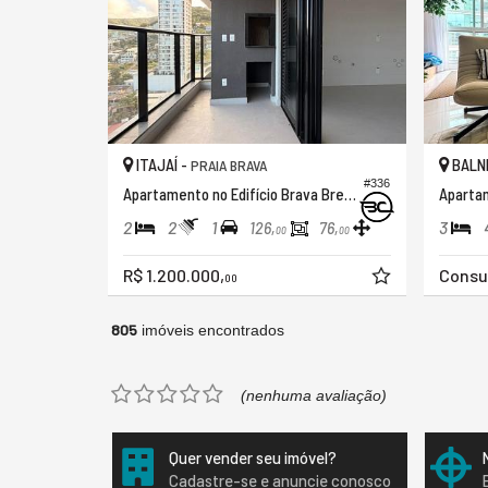
ITAJAÍ -
BALNE
PRAIA BRAVA
#336
Apartamento no Edifício Brava Breeze Residence
2
2
1
3
126,
76,
00
00
R$ 1.200.000,
Consu
00
805
imóveis encontrados
(nenhuma avaliação)
Quer vender seu imóvel?
Cadastre-se e anuncie conosco