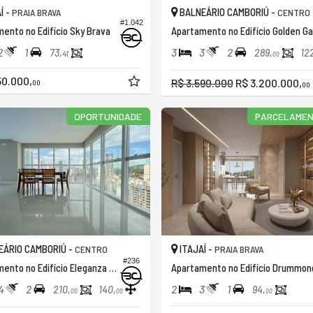
Í -
BALNEÁRIO CAMBORIÚ -
PRAIA BRAVA
CENTRO
#1.042
ento no Edifício Sky Brava
A
2
1
3
3
2
73,
289,
12
41
00
50.000,
R$ 3.590.000
R$ 3.200.000,
00
00
OPORTUNIDADE
PARCELAMEN
ÁRIO CAMBORIÚ -
ITAJAÍ -
CENTRO
PRAIA BRAVA
#236
Apartamento no Edifício Eleganza Tower
Apartamento no Edifício Drummon
4
2
2
3
1
210,
140,
94,
00
00
00