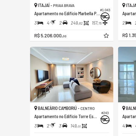
ITAJAÍ -
ITAJA
PRAIA BRAVA
#1.043
Apartamento no Edifício Marbella Praia Brava
Apartam
3
4
2
2
249,
157,
82
75
R$ 1.3
R$ 5.206.000,
00
BALNEÁRIO CAMBORIÚ -
BALNE
CENTRO
#243
Apartamento no Edifício Torre Esmeralda
3
2
3
4
149,
00