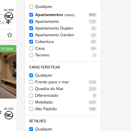
Qualquer
#1.006
partamento no Edifício Golden Garden
Apartamentos
805
(todos)
Apartamento
722
2,
00
Apartamento Duplex
11
Apartamento Garden
14
Cobertura
58
Casa
TO 50X
54
Terreno
1
CARACTERÍSTICAS
Qualquer
Frente para o mar
219
Quadra do Mar
218
Diferenciado
9
Mobiliado
523
Alto Padrão
#1.041
498
d
DETALHES
Qualquer