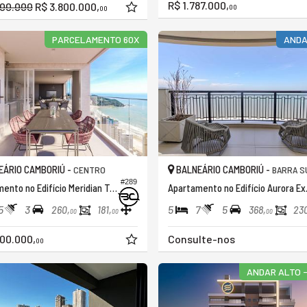
R$ 1.787.000,
200.000
R$ 3.800.000,
00
00
PARCELAMENTO 60X
ANDA
ÁRIO CAMBORIÚ -
BALNEÁRIO CAMBORIÚ -
CENTRO
BARRA S
#289
Apartamento no Edifício Meridian Tower
Apartamen
5
3
5
7
5
260,
181,
368,
23
00
00
00
00.000,
Consulte-nos
00
ANDAR ALTO -