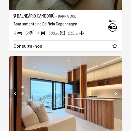
BALNEÁRIO CAMBORIÚ -
BARRA SUL
#225
Apartamento no Edifício Copenhagen
3
5
4
380,
236,
00
00
Consulte-nos