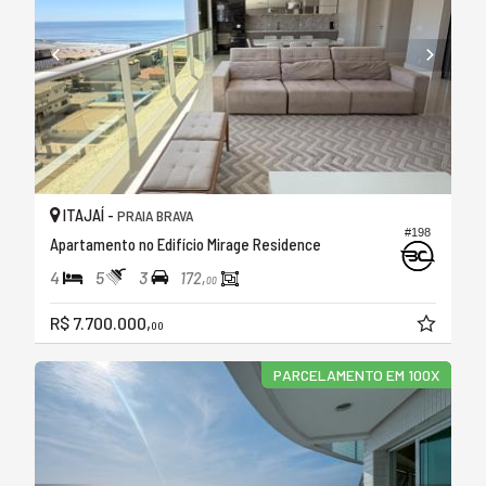
ITAJAÍ -
PRAIA BRAVA
#198
Apartamento no Edifício Mirage Residence
4
5
3
172,
00
R$ 7.700.000,
00
PARCELAMENTO EM 100X