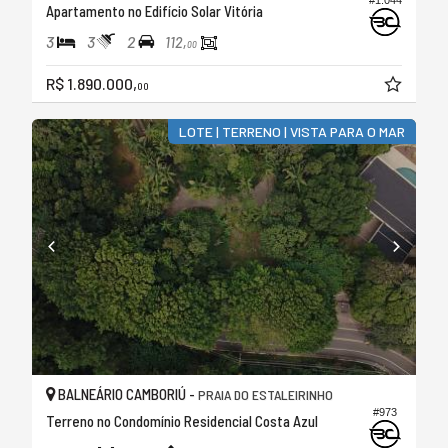
Apartamento no Edifício Solar Vitória
3
3
2
112,
00
R$ 1.890.000,
00
LOTE | TERRENO | VISTA PARA O MAR
BALNEÁRIO CAMBORIÚ -
PRAIA DO ESTALEIRINHO
#973
Terreno no Condomínio Residencial Costa Azul