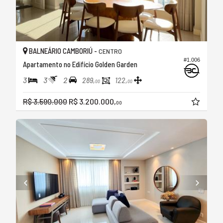
BALNEÁRIO CAMBORIÚ -
CENTRO
#1.006
Apartamento no Edifício Golden Garden
3
3
2
289,
122,
00
00
R$ 3.590.000
R$ 3.200.000,
00