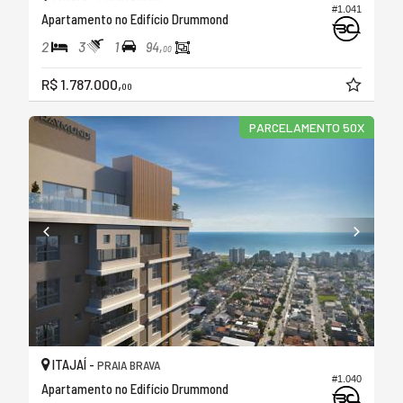
#1.041
Apartamento no Edifício Drummond
2
3
1
94,
00
R$ 1.787.000,
00
PARCELAMENTO 50X
ITAJAÍ -
PRAIA BRAVA
#1.040
Apartamento no Edifício Drummond