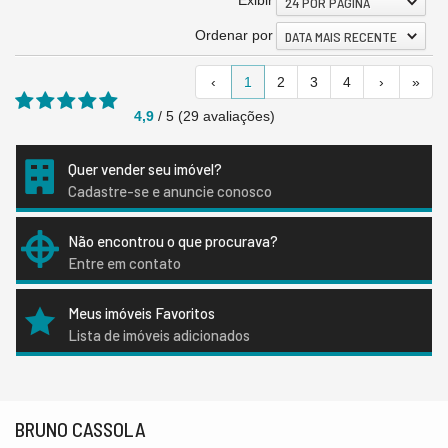
Exibir
24 POR PÁGINA
Ordenar por
DATA MAIS RECENTE
‹
1
2
3
4
›
»
4,9
/
5
(
29
avaliações)
Quer vender seu imóvel?
Cadastre-se e anuncie conosco
Não encontrou o que procurava?
Entre em contato
Meus imóveis Favoritos
Lista de imóveis adicionados
BRUNO CASSOLA