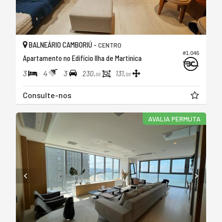
BALNEÁRIO CAMBORIÚ -
CENTRO
#1.046
Apartamento no Edifício Ilha de Martinica
3
4
3
230,
131,
00
00
Consulte-nos
AVALIA PERMUTA