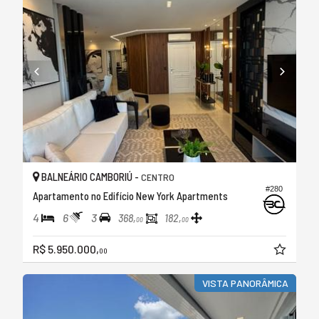
BALNEÁRIO CAMBORIÚ -
CENTRO
#280
Apartamento no Edifício New York Apartments
4
6
3
368,
182,
00
00
R$ 5.950.000,
00
VISTA PANORÂMICA