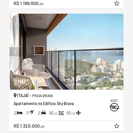
R$ 1.199.000,
00
ITAJAÍ -
PRAIA BRAVA
#337
Apartamento no Edifício Sky Brava
2
3
2
90,
80,
00
00
R$ 1.320.000,
00