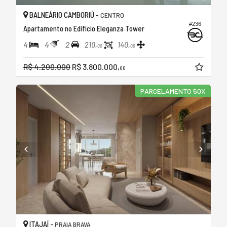
BALNEÁRIO CAMBORIÚ -
CENTRO
#236
Apartamento no Edifício Eleganza Tower
4
4
2
210,
140,
00
00
R$ 4.200.000
R$ 3.800.000,
00
PARCELAMENTO 50X
ITAJAÍ -
PRAIA BRAVA