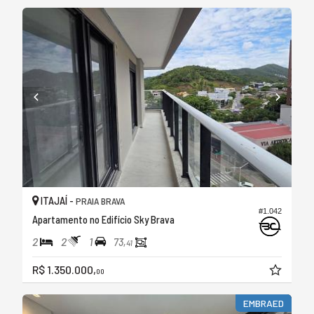
ITAJAÍ -
PRAIA BRAVA
#1.042
Apartamento no Edifício Sky Brava
2
2
1
73,
41
R$ 1.350.000,
00
EMBRAED