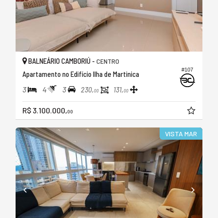
BALNEÁRIO CAMBORIÚ -
CENTRO
#107
Apartamento no Edifício Ilha de Martinica
3
4
3
230,
131,
00
00
R$ 3.100.000,
00
VISTA MAR