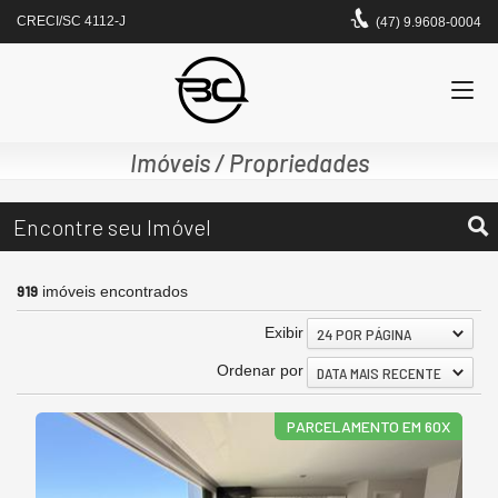
CRECI/SC 4112-J
(47) 9.9608-0004
Imóveis / Propriedades
Encontre seu Imóvel
919
imóveis encontrados
Exibir
24 POR PÁGINA
Ordenar por
DATA MAIS RECENTE
PARCELAMENTO EM 60X