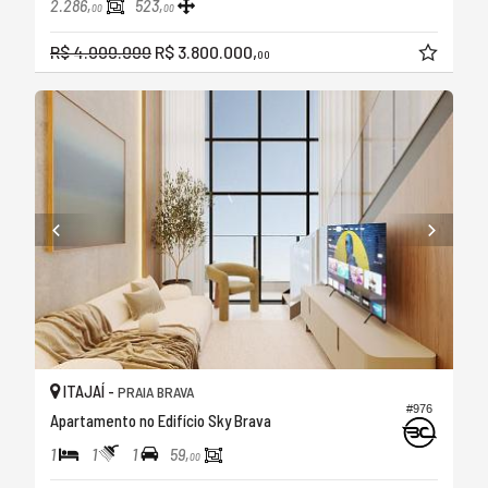
2.286,
523,
00
00
R$ 4.000.000
R$ 3.800.000,
00
ITAJAÍ -
PRAIA BRAVA
#976
Apartamento no Edifício Sky Brava
1
1
1
59,
00