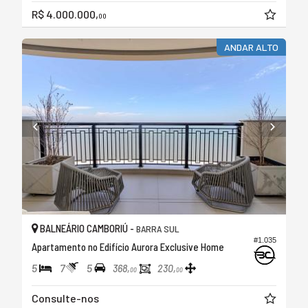
R$ 4.000.000,
00
ANDAR ALTO
BALNEÁRIO CAMBORIÚ -
BARRA SUL
#1.035
Apartamento no Edifício Aurora Exclusive Home
5
7
5
368,
230,
00
00
Consulte-nos