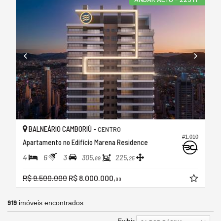
BALNEÁRIO CAMBORIÚ -
CENTRO
#1.010
Apartamento no Edifício Marena Residence
4
6
3
305,
225,
89
25
R$ 9.500.000
R$ 8.000.000,
00
919
imóveis encontrados