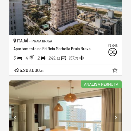
ITAJAÍ -
PRAIA BRAVA
#1.043
Apartamento no Edifício Marbella Praia Brava
3
4
2
249,
157,
82
75
R$ 5.206.000,
00
ANALISA PERMUTA