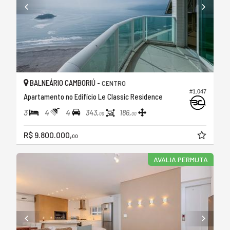
BALNEÁRIO CAMBORIÚ -
CENTRO
#1.047
Apartamento no Edifício Le Classic Residence
3
4
4
343,
186,
00
00
R$ 9.800.000,
00
AVALIA PERMUTA