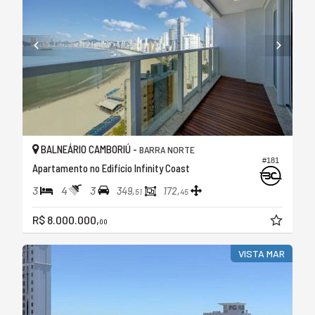
BALNEÁRIO CAMBORIÚ -
BARRA NORTE
#181
Apartamento no Edifício Infinity Coast
3
4
3
349,
172,
51
45
R$ 8.000.000,
00
VISTA MAR