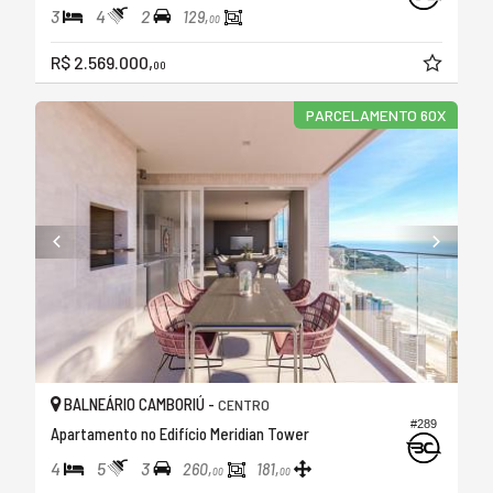
3
4
2
129,
00
R$ 2.569.000,
00
PARCELAMENTO 60X
BALNEÁRIO CAMBORIÚ -
CENTRO
#289
Apartamento no Edifício Meridian Tower
4
5
3
260,
181,
00
00