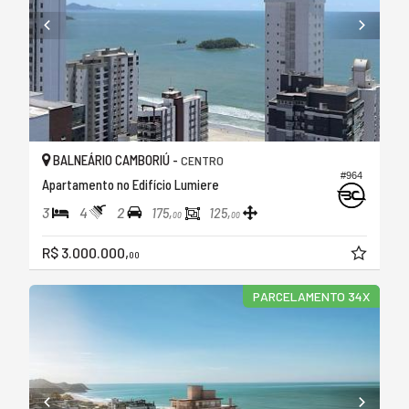
BALNEÁRIO CAMBORIÚ -
CENTRO
#964
Apartamento no Edifício Lumiere
3
4
2
175,
125,
00
00
R$ 3.000.000,
00
PARCELAMENTO 34X