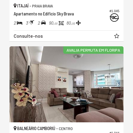
ITAJAÍ -
PRAIA BRAVA
#1.045
Apartamento no Edifício Sky Brava
2
3
2
90,
80,
00
00
Consulte-nos
AVALIA PERMUTA EM FLORIPA
BALNEÁRIO CAMBORIÚ -
CENTRO
#1.044