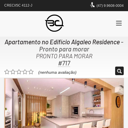
CRECI/SC 4112-J
(47) 9.9608-0004
Apartamento no Edifício Algaleo Residence
-
Pronto para morar
PRONTO PARA MORAR
#717
(nenhuma avaliação)