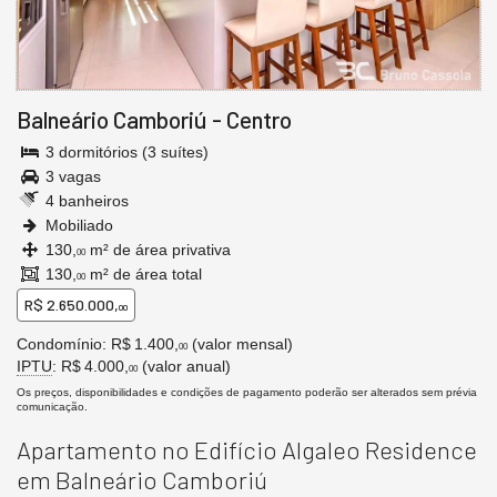
Balneário Camboriú
-
Centro
3 dormitórios (3 suítes)
3 vagas
4 banheiros
Mobiliado
130,
m² de área privativa
00
130,
m² de área total
00
R$ 2.650.000,
00
Condomínio: R$ 1.400,
(valor mensal)
00
IPTU
: R$ 4.000,
(valor anual)
00
Os preços, disponibilidades e condições de pagamento poderão ser alterados sem prévia
comunicação.
Apartamento no Edifício Algaleo Residence
em Balneário Camboriú