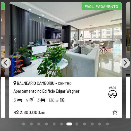
A
FACIL PAGAMENTO
BALNEÁRIO CAMBORIÚ -
CENTRO
#829
Apartamento no Edifício Edgar Wegner
3
4
3
130,
00
R$ 2.800.000,
00