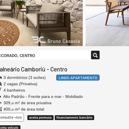
DECORADO, CENTRO
alneário Camboriú
-
Centro
3 dormitórios (3 suítes)
LINDO APARTAMENTO
2 vagas (Privativa)
4 banheiros
Alto Padrão - Frente para o mar - Mobiliado
309,
m² de área privativa
00
400,
m² de área total
00
onsulte-nos
aceita permuta
financiamento bancário
ceita veículo