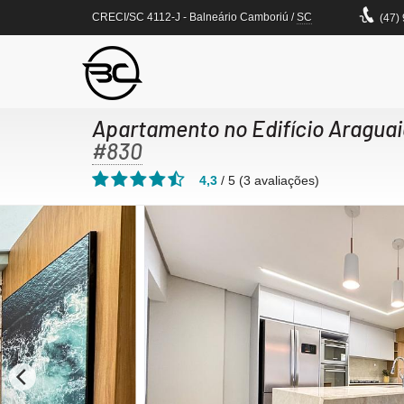
CRECI/SC 4112-J
- Balneário Camboriú /
SC
(47)
Apartamento no Edifício Araguai
#830
4,3
/
5
(
3
avaliações)