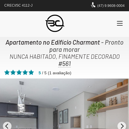
CRECI/SC 4112-J
(47) 9.9608-0004
Apartamento no Edifício Charmant
- Pronto
para morar
NUNCA HABITADO, FINAMENTE DECORADO
#561
5
/
5
(
1
avaliação)