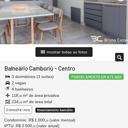
mostrar todas as fotos
Balneário Camboriú
-
Centro
3 dormitórios (3 suítes)
PARCELAMENTO EM ATÉ 60X
2 vagas
4 banheiros
118,
m² de área privativa
00
234,
m² de área total
00
Consulte-nos
financiamento bancário
Condomínio: R$ 1.000,
(valor mensal)
00
IPTU
: R$ 3.500,
(valor anual)
00