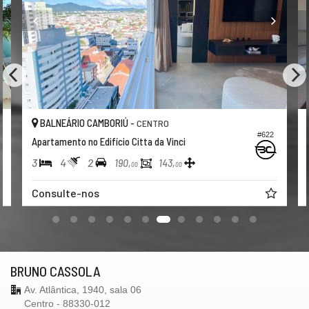
BORIÚ -
BALNEÁRIO CAMBORIÚ -
CENTRO
#622
ifício Citta da Vinci
Apartamento no Edifício
3
2
2
190,
143,
230,
00
00
0
Consulte-nos
BRUNO CASSOLA
Av. Atlântica, 1940, sala 06
Centro - 88330-012