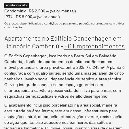
aceita veículo
Condomínio: R$ 2.500,
(valor mensal)
00
IPTU
: R$ 8.000,
(valor anual)
00
Os preços, disponibilidades e condições de pagamento poderão ser alterados sem prévia
comunicação.
Apartamento no Edifício Conpenhagen em
Balneário Camboriú -
FG Empreendimentos
O Edifício Copenhagen, localizado na Barra Sul em Balneário
Camboriú, dispõe de apartamentos de alto padrão com um
imóvel por andar e área privativa entre 232m² e 248m². A planta é
configurada com quatro suítes, sendo uma master, além de cinco
banheiros, lavabo social, dependência de serviço e área técnica.
O living integrado conecta-se ao espaço gourmet com
churrasqueira a carvão e possui vista definitiva para o mar, com
esquadrias termoacústicas e vidros de alto desempenho.
O acabamento inclui piso porcelanato na área social, madeira
estruturada na área íntima, teto em gesso, infraestrutura para
aspiração central, automação, climatização inverter, recirculação
de água quente, piso aquecido nos banheiros das suítes e
fechadura biométrica. O imóvel possui quatro vagas de garagem