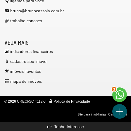
ligamos para você
bruno@brunocassola.com.br
trabalhe conosco
VEJA MAIS
indicadores financeiros
cadastre seu imóvel
imóveis favoritos
mapa de imóveis
3
©
2026
CRECI/SC 4112-J
Política de Privacidade
Site para imobiliárias
: Castel Digital
Tenho Interesse