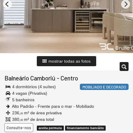
mostrar todas as fotos
Balneário Camboriú
-
Centro
4 dormitórios (4 suítes)
MOBILIADO E DECORADO
4 vagas (Privativa)
5 banheiros
Alto Padrão - Frente para o mar - Mobiliado
236,
m² de área privativa
00
380,
m² de área total
00
Consulte-nos
aceita permuta
financiamento bancário