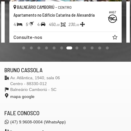
BALNEÁRIO CAMBORIÚ -
CENTRO
#467
Apartamento no Edifício Catarina de Alexandria
4
5
4
450,
230,
00
00
Consulte-nos
BRUNO CASSOLA
Av. Atlântica, 1940, sala 06
Centro - 88330-012
Balneário Camboriú -
SC
mapa google
FALE CONOSCO
(47) 9.9608-0004 (WhatsApp)