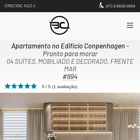
CRECI/SC 4112-J
(47) 9.9608-0004
Apartamento no Edifício Conpenhagen
-
Pronto para morar
04 SUÍTES, MOBILIADO E DECORADO, FRENTE
MAR
#994
5
/
5
(
1
avaliação)