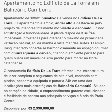
Apartamento no Edifício de La Torre em
Balneário Camboriú
Apartamento de
135m² privativos
à venda no
Edifício De La
Torre.
O apartamento é amplo,
andar alto
e destaca-se pelo
projeto de interiores totalmente
mobiliado e decorado
, unindo
sofisticação e funcionalidade. A planta dispõe de
3 suítes
impecáveis, projetadas para oferecer o máximo de privacidade,
vetilação natural, sol da manhã e vista mar das suítes. O amplo
living integrado conecta-se harmoniosamente ao espaço gourmet
com
churrasqueira a carvão
, criando o ambiente perfeito para
quem busca um imóvel de luxo pronto para morar no litoral
catarinense.
O condomínio
Edifício De La Torre
oferece uma infraestrutura
de lazer completa e segurança de alto nível, contando com
piscina, academia equipada e portaria 24h em uma das
localizações mais estratégicas de
Balneário Camboriú
. Situado
no coração da cidade, o empreendimento garante exclusividade
e facilidade de acesso aos principais serviços e à orla da Praia
Central.
Disponível por
R$ 2.990.000,00