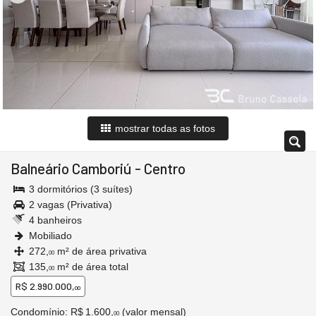
mostrar todas as fotos
Balneário Camboriú
-
Centro
3 dormitórios (3 suítes)
2 vagas (Privativa)
4 banheiros
Mobiliado
272,
m² de área privativa
00
135,
m² de área total
00
R$ 2.990.000,
00
Condomínio: R$ 1.600,
(valor mensal)
00