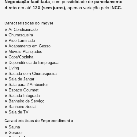
Negociação facilitada
, com possibilidade de
parcelamento
direto
em até
12X (sem juros),
apenas variação pelo
INCC.
Características do Imóvel
Ar Condicionado
Churrasqueira
Piso Laminado
Acabamento em Gesso
Móveis Planejados
Copa/Cozinha
Dependência de Empregada
Living
Sacada com Churrasqueira
Sala de Jantar
Sala para 2 Ambientes
Espaço Gourmet
Sacada Integrada
Banheiro de Serviço
Banheiro Social
Sala de TV
Características do Empreendimento
Sauna
Gerador