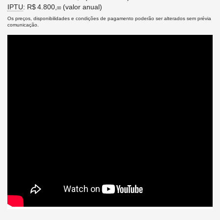
IPTU
: R$ 4.800,
(valor anual)
00
Os preços, disponibilidades e condições de pagamento poderão ser alterados sem prévia
comunicação.