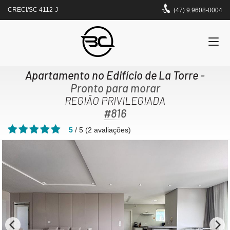
CRECI/SC 4112-J
(47) 9.9608-0004
Apartamento no Edifício de La Torre
-
Pronto para morar
REGIÃO PRIVILEGIADA
#816
5
/
5
(
2
avaliações)