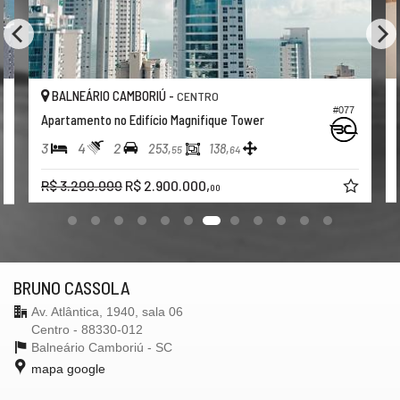
RIO CAMBORIÚ -
BALNEÁRIO CA
CENTRO
#077
nto no Edifício Magnifique Tower
Apartamento no E
2
3
4
2
253,
138,
55
64
00.000
R$ 2.900.000,
R$ 2.900.000,
00
BRUNO CASSOLA
Av. Atlântica, 1940, sala 06
Centro - 88330-012
Balneário Camboriú -
SC
mapa google