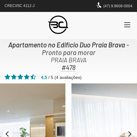
CRECI/SC 4112-J
(47) 9.9608-0004
Apartamento no Edifício Duo Praia Brava
-
Pronto para morar
PRAIA BRAVA
#478
4,5
/
5
(
4
avaliações)