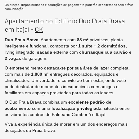
Os preços, disponibilidades e condições de pagamento poderão ser alterados sem prévia
comunicação.
Apartamento no Edifício Duo Praia Brava
em Itajaí -
CK
Duo Praia Brava
: Apartamento com
88 m²
privativos, planta
inteligente e funcional, composta por
1 suíte + 2 dormitórios
,
living integrado,
sacada
externa com
churrasqueira a carvão
e
2 vagas
de garagem.
O empreendimento destaca-se por sua área de lazer completa,
com mais de
1.800 m²
entregues decorados, equipados e
climatizados. Um verdadeiro convite ao bem-estar, onde você
pode desfrutar de momentos inesquecíveis com amigos e
familiares em espaços projetados para todas as idades.
O Duo Praia Brava combina um
excelente padrão de
acabamento
com uma
localização privilegiada
, situada entre
os vibrantes centros de Balneário Camboriú e Itajaí.
Viva a experiência única de morar em um dos endereços mais
desejados da Praia Brava.