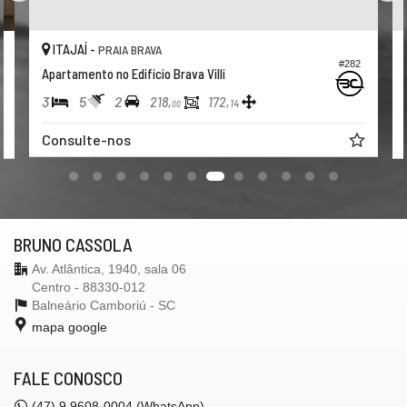
ITAJAÍ -
PRAIA BRAVA
#282
Apartamento no Edifício Brava Villi
3
5
2
218,
172,
14
00
Consulte-nos
BRUNO CASSOLA
Av. Atlântica, 1940, sala 06
Centro - 88330-012
Balneário Camboriú -
SC
mapa google
FALE CONOSCO
(47) 9.9608-0004 (WhatsApp)