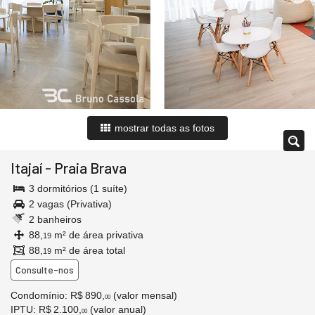
mostrar todas as fotos
Itajaí
-
Praia Brava
3 dormitórios (1 suíte)
2 vagas (Privativa)
2 banheiros
88,
m² de área privativa
19
88,
m² de área total
19
Consulte-nos
Condomínio: R$ 890,
(valor mensal)
00
IPTU
: R$ 2.100,
(valor anual)
00