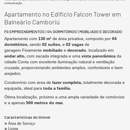
comunicação.
Apartamento no Edifício Falcon Tower em
Balneário Camboriú
FG EMPREENDIMENTOS | 04 DORMITÓRIOS | MOBILIADO E DECORADO
Apartamento com
130 m²
de área privativa, composto por
04
dormitórios,
sendo
02 suítes,
e
02 vagas
de
garagem.Finamente
mobiliado
e
decorado
, localizado em
andar alto,
com sacada integrada e uma
vista panorâmica
da
cidade.Conta com excelente iluminação natural e ventilação
cruzada, proporcionando ambientes amplos, confortáveis e bem
arejados.
Condomínio com área de
lazer completa,
totalmente decorada e
equipada, ideal para
toda a família.
Ótima localização, próximo a uma ampla variedade de comércios
e a apenas
500 metros do mar.
Características do Imóvel
Área de Serviço
Living