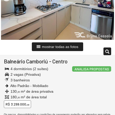
mostrar todas as fotos
Balneário Camboriú
-
Centro
4 dormitórios (2 suítes)
ANALISA PROPOSTAS
2 vagas (Privativa)
3 banheiros
Alto Padrão - Mobiliado
130,
m² de área privativa
00
180,
m² de área total
00
R$ 3.299.000,
00
Os preços, disponibilidades e condições de pagamento poderão ser alterados sem prévia