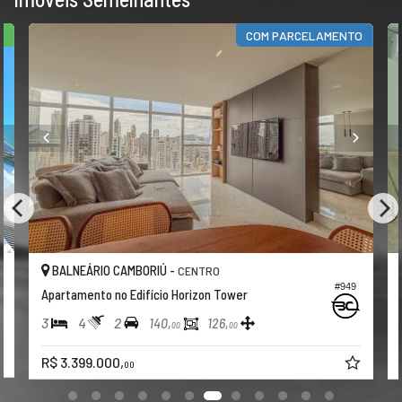
R
COM PARCELAMENTO
BALNEÁRIO CAMBORIÚ -
CENTRO
#949
Apartamento no Edifício Horizon Tower
3
4
2
140,
126,
00
00
R$ 3.399.000,
00