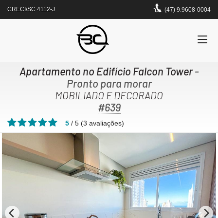
CRECI/SC 4112-J
(47) 9.9608-0004
Apartamento no Edifício Falcon Tower
-
Pronto para morar
MOBILIADO E DECORADO
#639
5
/
5
(
3
avaliações)