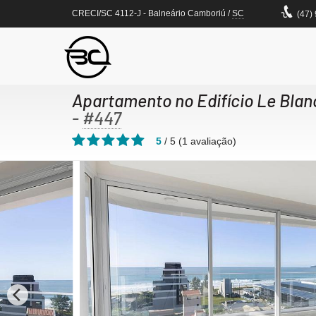
CRECI/SC 4112-J
- Balneário Camboriú /
SC
(47)
Apartamento no Edifício Le Bla
-
#447
5
/
5
(
1
avaliação)