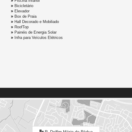
Piscina Infantil
Bicicletário
Elevador
Box de Praia
Hall Decorado e Mobiliado
RoofTop
Painéis de Energia Solar
Infra para Veículos Elétricos
R. Delfim Mário de Pádua