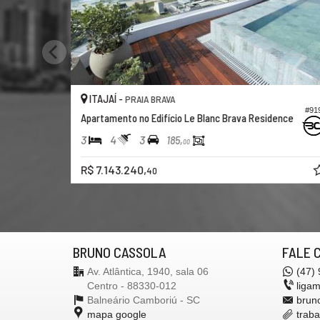
ITAJAÍ -
IT
PRAIA BRAVA
#919
Apartamento no Edifício Le Blanc Brava Residence
Apar
3
4
3
3
185,
00
R$ 7.143.240,
R$ 
40
BRUNO CASSOLA
FALE 
Av. Atlântica, 1940, sala 06
(47)
Centro - 88330-012
liga
Balneário Camboriú -
SC
brun
mapa google
trab