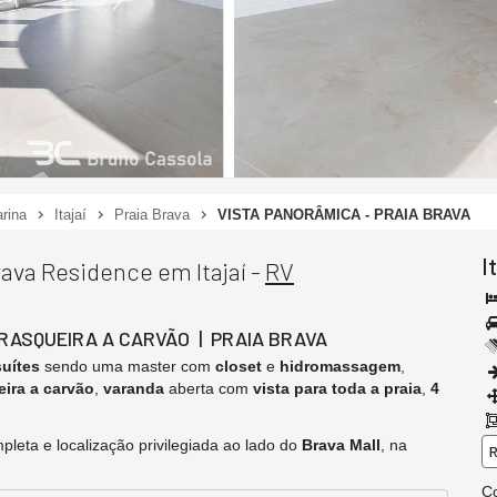
rina
Itajaí
Praia Brava
VISTA PANORÂMICA - PRAIA BRAVA
I
ava Residence em Itajaí -
RV
RRASQUEIRA A CARVÃO | PRAIA BRAVA
suítes
sendo uma master com
closet
e
hidromassagem
,
ira a carvão
,
varanda
aberta com
vista para toda a praia
,
4
leta e localização privilegiada ao lado do
Brava Mall
, na
R
Co