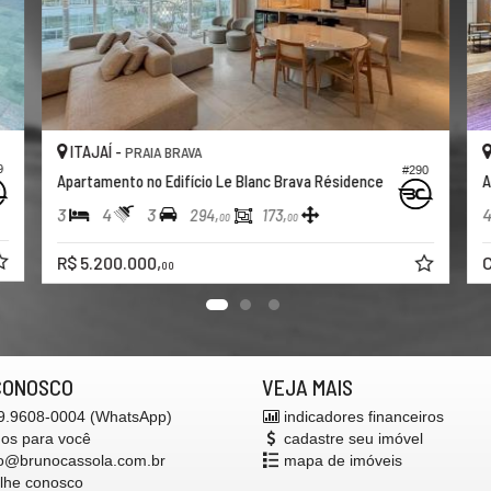
AJAÍ -
ITAJAÍ -
PRAIA BRAVA
PRA
#290
tamento no Edifício Le Blanc Brava Résidence
Apartamento n
4
3
4
5
294,
173,
00
00
5.200.000,
Consulte-n
00
CONOSCO
VEJA MAIS
 9.9608-0004 (WhatsApp)
indicadores financeiros
mos para você
cadastre seu imóvel
o@brunocassola.com.br
mapa de imóveis
alhe conosco