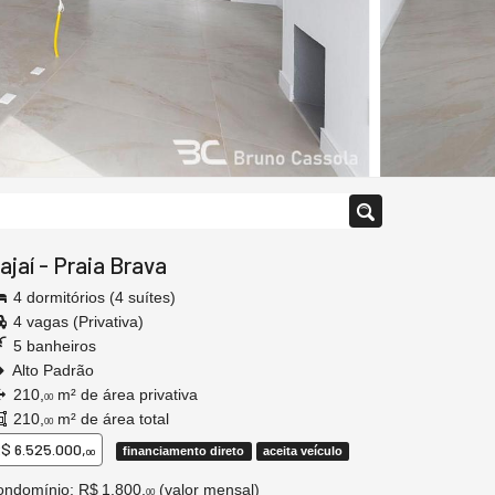
tajaí
-
Praia Brava
4 dormitórios (4 suítes)
4 vagas (Privativa)
5 banheiros
Alto Padrão
210,
m² de área privativa
00
210,
m² de área total
00
$ 6.525.000,
financiamento direto
aceita veículo
00
ndomínio: R$ 1.800,
(valor mensal)
00