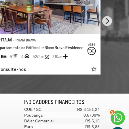
ITAJAÍ -
IA BRAVA
PRAIA BRAVA
#354
o Edifício Le Blanc Brava Résidence
Apartamento no Edifício 
4
3
2
2
420,
210,
110,
00
00
0
os
Consulte-nos
INDICADORES
FINANCEIROS
CUB /
SC
R$ 3.151,24
3
Poupança
0,6738%
Dólar Comercial
R$ 5,15
Euro
R$ 5,88