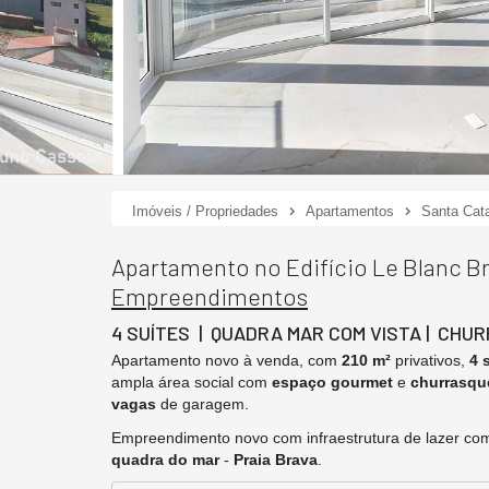
Imóveis / Propriedades
Apartamentos
Santa Cata
Apartamento no Edifício Le Blanc Br
Empreendimentos
4 SUÍTES | QUADRA MAR COM VISTA | CHU
Apartamento novo à venda, com
210 m²
privativos,
4 
ampla área social com
espaço gourmet
e
churrasque
vagas
de garagem.
Empreendimento novo com infraestrutura de lazer comp
quadra do mar
-
Praia Brava
.