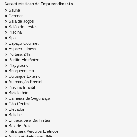
Características do Empreendimento
Sauna
Gerador
Sala de Jogos
Salão de Festas
Piscina
Spa
Espaço Gourmet
Espaço Fitness
Portaria 24h
Portão Eletrônico
Playground
Brinquedoteca
Quiosque Externo
Automação Predial
Piscina Infantil
Bicicletário
Câmeras de Segurança
Gás Central
Elevador
Boliche
Entrada para Banhistas
Box de Praia
Infra para Veículos Elétricos
Acessibilidade para PNE