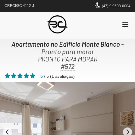
CRECI/SC 4112-J
(47) 9.9608-0004
Apartamento no Edifício Monte Bianco
-
Pronto para morar
PRONTO PARA MORAR
#572
5
/
5
(
1
avaliação)