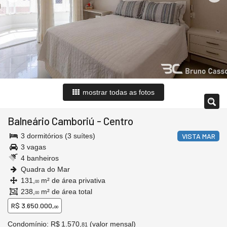
mostrar todas as fotos
Balneário Camboriú
-
Centro
3 dormitórios (3 suítes)
VISTA MAR
3 vagas
4 banheiros
Quadra do Mar
131,
m² de área privativa
00
238,
m² de área total
00
R$ 3.650.000,
00
Condomínio: R$ 1.570,
(valor mensal)
81