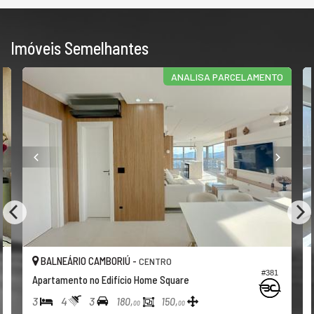
Imóveis Semelhantes
ANALISA PARCELAMENTO
BALNEÁRIO CAMBORIÚ -
CENTRO
#381
Apartamento no Edifício Home Square
3
4
3
180,
150,
00
00