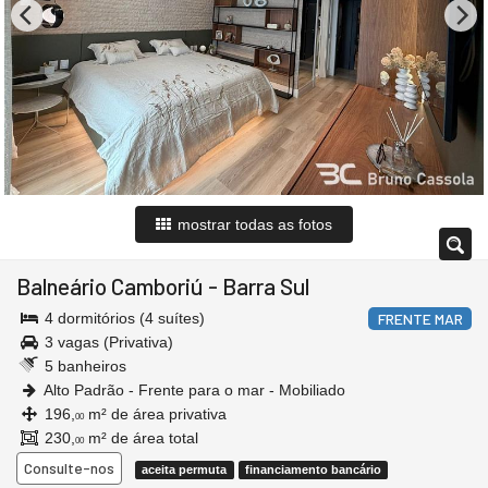
mostrar todas as fotos
Balneário Camboriú
-
Barra Sul
4 dormitórios (4 suítes)
FRENTE MAR
3 vagas (Privativa)
5 banheiros
Alto Padrão - Frente para o mar - Mobiliado
196,
m² de área privativa
00
230,
m² de área total
00
Consulte-nos
aceita permuta
financiamento bancário