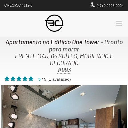
CRECI/SC 4112-J
(47) 9.9608-0004
Apartamento no Edifício One Tower
- Pronto
para morar
FRENTE MAR, 04 SUÍTES, MOBILIADO E
DECORADO
#993
5
/
5
(
1
avaliação)