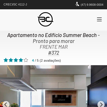
CRECI/SC 4112-J
(47) 9.9608-0004
Apartamento no Edifício Summer Beach
-
Pronto para morar
FRENTE MAR
#372
4
/
5
(
2
avaliações)