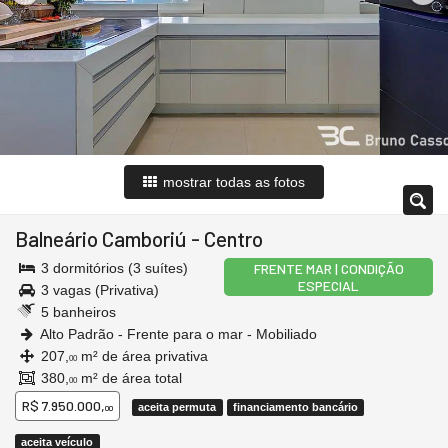
mostrar todas as fotos
Balneário Camboriú
-
Centro
3 dormitórios (3 suítes)
FRENTE MAR | CONDIÇÃO
ESPECIAL
3 vagas (Privativa)
5 banheiros
Alto Padrão - Frente para o mar - Mobiliado
207,
m² de área privativa
00
380,
m² de área total
00
R$ 7.950.000,
aceita permuta
financiamento bancário
00
aceita veículo