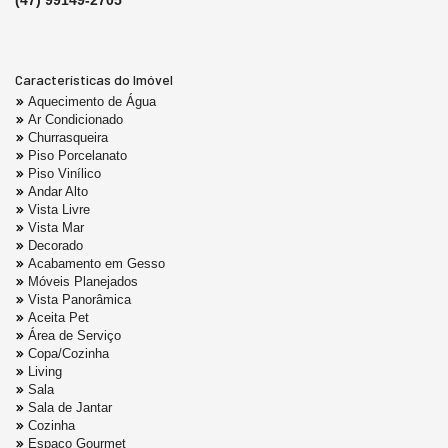
(47) 99149-2705
Características do Imóvel
Aquecimento de Água
Ar Condicionado
Churrasqueira
Piso Porcelanato
Piso Vinílico
Andar Alto
Vista Livre
Vista Mar
Decorado
Acabamento em Gesso
Móveis Planejados
Vista Panorâmica
Aceita Pet
Área de Serviço
Copa/Cozinha
Living
Sala
Sala de Jantar
Cozinha
Espaço Gourmet