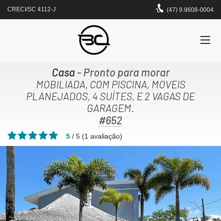
CRECI/SC 4112-J
(47) 9.9608-0004
Casa
- Pronto para morar
MOBILIADA, COM PISCINA, MOVEIS
PLANEJADOS, 4 SUÍTES, E 2 VAGAS DE
GARAGEM.
#652
5
/
5
(
1
avaliação)