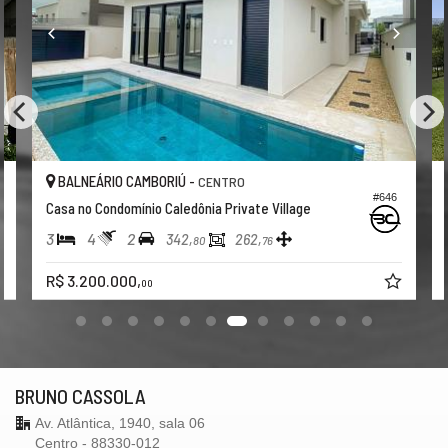
BALNEÁRIO CAMBORIÚ -
CENTRO
#646
Casa no Condomínio Caledônia Private Village
3
4
2
342,
262,
80
76
R$ 3.200.000,
00
BRUNO CASSOLA
Av. Atlântica, 1940, sala 06
Centro - 88330-012