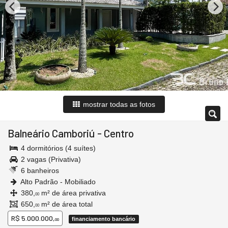
mostrar todas as fotos
Balneário Camboriú
-
Centro
4 dormitórios (4 suítes)
2 vagas (Privativa)
6 banheiros
Alto Padrão - Mobiliado
380,
m² de área privativa
00
650,
m² de área total
00
R$ 5.000.000,
financiamento bancário
00