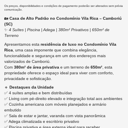
Os preços, disponibilidades e condições de pagamento poderão ser alterados sem prévia
comunicação.
🏡
Casa de Alto Padrão no Condomínio Vila Rica – Camboriú
(SC)
✨
4 Suítes | Piscina | Adega | 380m² Privativos | 650m² de
Terreno
Apresentamos esta
residência de luxo no Condomínio Vila
Rica
, uma casa imponente que combina elegância,
funcionalidade e segurança em um dos endereços mais
valorizados de Camboriú.
Com
380m² de área privativa
e um terreno de
650m²
, esta
propriedade oferece o espaço ideal para viver com conforto,
privacidade e sofisticação.
🔹
Destaques da Unidade
✅ 4 suítes amplas e bem distribuídas
✅ Living com pé-direito elevado e integração total aos ambientes
✅ Cozinha americana com móveis planejados e armário
embutido
✅ Sala de estar e jantar, varanda com vista panorâmica
✅ Adega climatizada e escritório privativo
✅ Piscina privativa e área externa ideal para receber