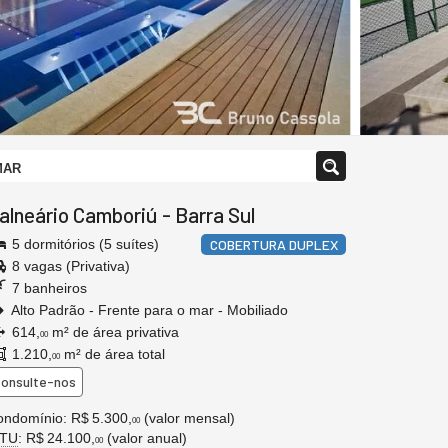
MAR
alneário Camboriú
-
Barra Sul
5 dormitórios (5 suítes)
COBERTURA DUPLEX
8 vagas (Privativa)
7 banheiros
Alto Padrão - Frente para o mar - Mobiliado
614,
m² de área privativa
00
1.210,
m² de área total
00
onsulte-nos
ndomínio: R$ 5.300,
(valor mensal)
00
PTU
: R$ 24.100,
(valor anual)
00