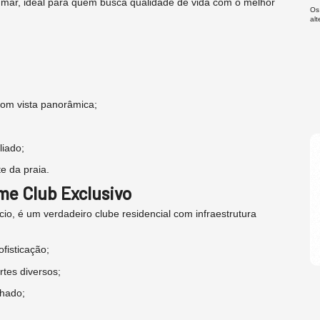
e mar, ideal para quem busca qualidade de vida com o melhor
Os
al
com vista panorâmica;
liado;
e da praia.
me Club Exclusivo
io, é um verdadeiro clube residencial com infraestrutura
fisticação;
rtes diversos;
lhado;