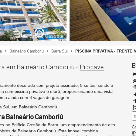
a
Balneário Camboriú
Barra Sul
PISCINA PRIVATIVA - FRENTE 
B
rra em Balneário Camboriú -
Procave
finamente decorada com projeto assinado, 5 suítes, sendo a
 com piscina privativa e ofurô, proporcionando uma vista
conta ainda com 8 vagas de garagem.
ra Sul, em Balneário Camboriú.
ra Balneário Camboriú
C
ex no Edifício Costão da Barra, um empreendimento de alto
Co
nobres de Balneário Camboriú. Este imóvel combina
I