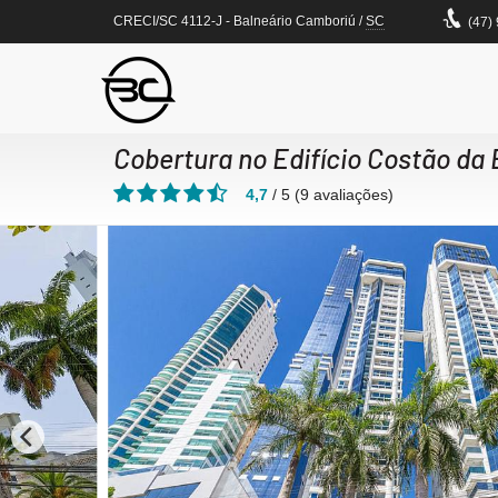
CRECI/SC 4112-J
- Balneário Camboriú /
SC
(47)
Cobertura no Edifício Costão da 
4,7
/
5
(
9
avaliações)