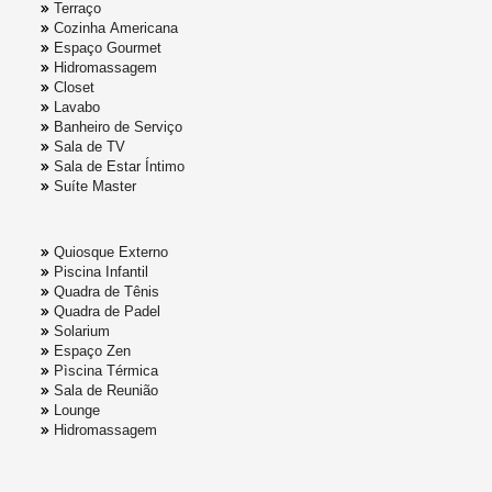
Terraço
Cozinha Americana
Espaço Gourmet
Hidromassagem
Closet
Lavabo
Banheiro de Serviço
Sala de TV
Sala de Estar Íntimo
Suíte Master
Quiosque Externo
Piscina Infantil
Quadra de Tênis
Quadra de Padel
Solarium
Espaço Zen
Pìscina Térmica
Sala de Reunião
Lounge
Hidromassagem