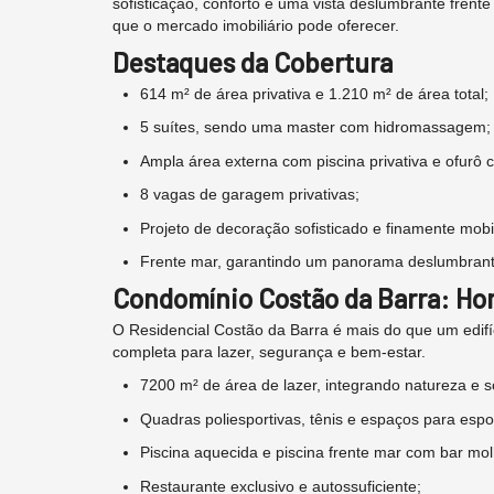
sofisticação, conforto e uma vista deslumbrante frent
que o mercado imobiliário pode oferecer.
Destaques da Cobertura
614 m² de área privativa e 1.210 m² de área total;
5 suítes, sendo uma master com hidromassagem;
Ampla área externa com piscina privativa e ofurô 
8 vagas de garagem privativas;
Projeto de decoração sofisticado e finamente mobi
Frente mar, garantindo um panorama deslumbrant
Condomínio Costão da Barra: Ho
O Residencial Costão da Barra é mais do que um edifíc
completa para lazer, segurança e bem-estar.
7200 m² de área de lazer, integrando natureza e so
Quadras poliesportivas, tênis e espaços para espo
Piscina aquecida e piscina frente mar com bar mo
Restaurante exclusivo e autossuficiente;