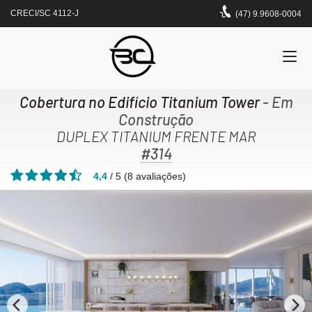
CRECI/SC 4112-J
(47) 9.9608-0004
Cobertura no Edifício Titanium Tower
- Em
Construção
DUPLEX TITANIUM FRENTE MAR
#314
4,4
/
5
(
8
avaliações)