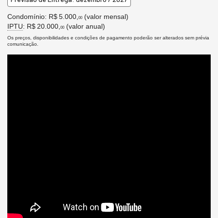
Condomínio: R$ 5.000,
(valor mensal)
00
IPTU
: R$ 20.000,
(valor anual)
00
Os preços, disponibilidades e condições de pagamento poderão ser alterados sem prévia
comunicação.