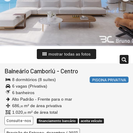
mostrar todas as fotos
Balneário Camboriú
-
Centro
8 dormitórios (8 suítes)
PISCINA PRIVATIVA
6 vagas (Privativa)
6 banheiros
Alto Padrão - Frente para o mar
686,
m² de área privativa
00
1.020,
m² de área total
00
Consulte-nos
financiamento bancário
aceita veículo
Previsão de Entrega: dezembro / 2027