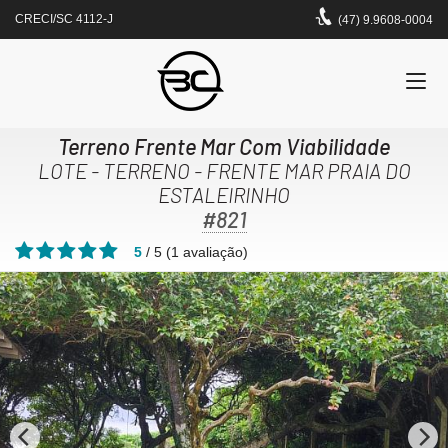
CRECI/SC 4112-J
(47) 9.9608-0004
Terreno Frente Mar Com Viabilidade
LOTE - TERRENO - FRENTE MAR PRAIA DO
ESTALEIRINHO
#821
5
/
5
(
1
avaliação)