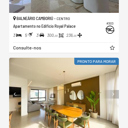
BALNEÁRIO CAMBORIÚ -
CENTRO
#303
Apartamento no Edifício Royal Palace
3
5
3
300,
236,
00
00
Consulte-nos
PRONTO PARA MORAR