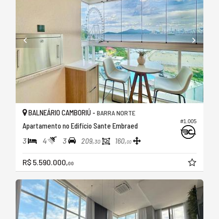
BALNEÁRIO CAMBORIÚ -
BARRA NORTE
#1.005
Apartamento no Edifício Sante Embraed
3
4
3
209,
160,
30
00
R$ 5.590.000,
00