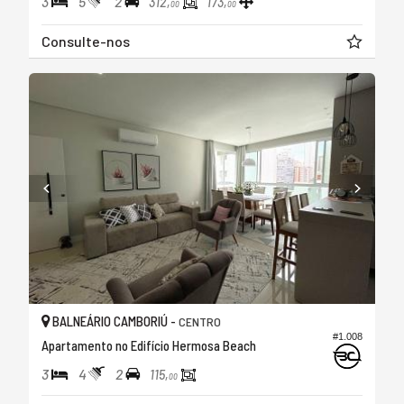
3
5
2
312,
173,
00
00
Consulte-nos
BALNEÁRIO CAMBORIÚ -
CENTRO
#1.008
Apartamento no Edifício Hermosa Beach
3
4
2
115,
00