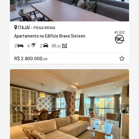
ITAJAÍ -
PRAIA BRAVA
#1.022
Apartamento no Edifício Brava Sixteen
3
4
2
98,
85
R$ 2.900.000,
00