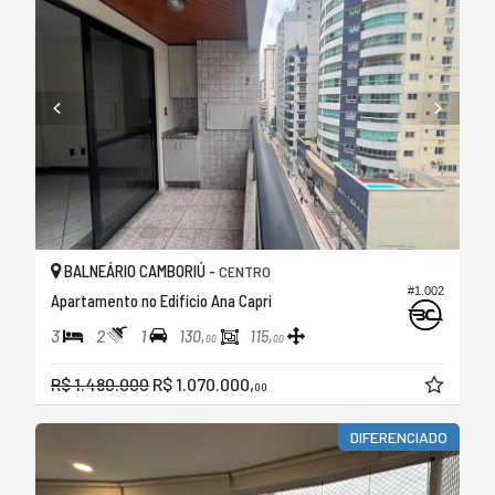
BALNEÁRIO CAMBORIÚ -
CENTRO
#1.002
Apartamento no Edifício Ana Capri
3
2
1
130,
115,
00
00
R$ 1.480.000
R$ 1.070.000,
00
DIFERENCIADO