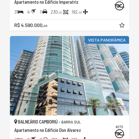
Apartamento no Edifício Imperatriz
3
4
1
230,
192,
00
00
R$ 4.590.000,
00
VISTA PANORÂMICA
BALNEÁRIO CAMBORIÚ -
BARRA SUL
#275
Apartamento no Edifício Don Alvarez