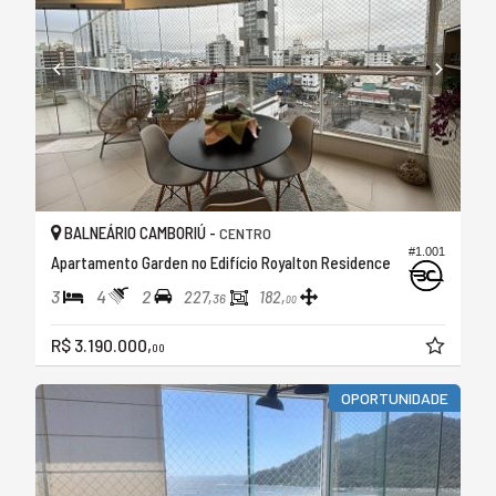
BALNEÁRIO CAMBORIÚ -
CENTRO
#1.001
Apartamento Garden no Edifício Royalton Residence
3
4
2
227,
182,
36
00
R$ 3.190.000,
00
OPORTUNIDADE