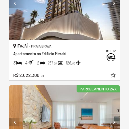
ITAJAÍ -
PRAIA BRAVA
#1.012
Apartamento no Edifício Meraki
3
4
2
151,
126,
00
00
R$ 2.022.300,
00
PARCELAMENTO 24X