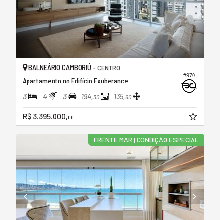
BALNEÁRIO CAMBORIÚ -
CENTRO
#970
Apartamento no Edifício Exuberance
3
4
3
194,
135,
30
60
R$ 3.395.000,
00
FRENTE MAR | CONDIÇÃO ESPECIAL