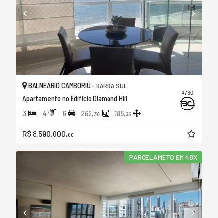
BALNEÁRIO CAMBORIÚ -
BARRA SUL
#730
Apartamento no Edifício Diamond Hill
3
4
6
262,
185,
36
36
R$ 8.590.000,
00
PARCELAMETO EM 48X