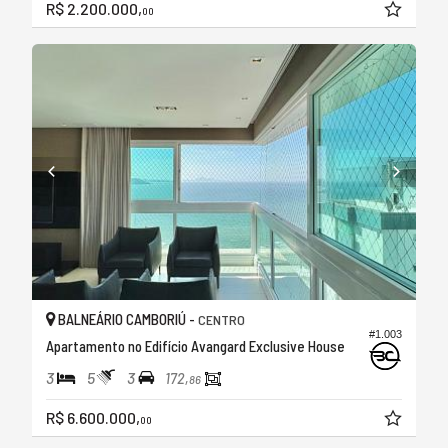
R$ 2.200.000,
00
BALNEÁRIO CAMBORIÚ -
CENTRO
#1.003
Apartamento no Edifício Avangard Exclusive House
3
5
3
172,
86
R$ 6.600.000,
00