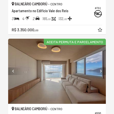
BALNEÁRIO CAMBORIÚ -
CENTRO
#761
Apartamento no Edifício Vale dos Reis
3
4
2
165,
132,
00
00
R$ 3.350.000,
00
ACEITA PERMUTA E PARCELAMENTO
BALNEÁRIO CAMBORIÚ -
CENTRO
#998