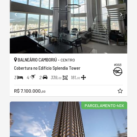
BALNEÁRIO CAMBORIÚ -
CENTRO
#068
Cobertura no Edifício Splendia Tower
3
4
2
339,
181,
00
00
R$ 7.100.000,
00
PARCELAMENTO 40X