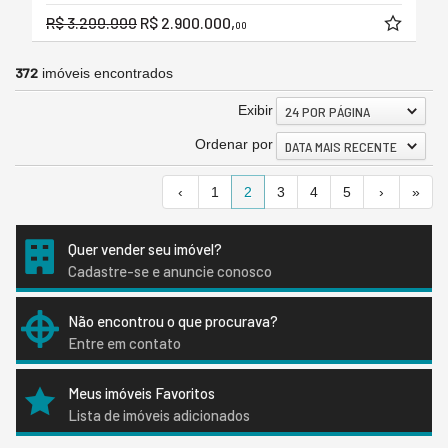
R$ 3.200.000
R$ 2.900.000,
00
372
imóveis encontrados
Exibir
24 POR PÁGINA
Ordenar por
DATA MAIS RECENTE
‹
1
2
3
4
5
›
»
Quer vender seu imóvel?
Cadastre-se e anuncie conosco
Não encontrou o que procurava?
Entre em contato
Meus imóveis Favoritos
Lista de imóveis adicionados