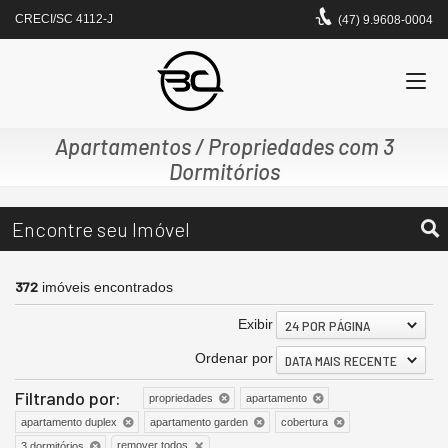
CRECI/SC 4112-J
(47) 9.9608-0004
Apartamentos / Propriedades com 3
Dormitórios
Encontre seu Imóvel
372
imóveis encontrados
Exibir
24 POR PÁGINA
Ordenar por
DATA MAIS RECENTE
Filtrando por:
propriedades
apartamento
apartamento duplex
apartamento garden
cobertura
remover todos
3 dormitórios