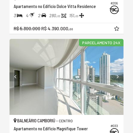
#206
Apartamento no Edifício Dolce Vitta Residence
3
4
2
280,
151,
00
00
R$ 5.300.000
R$ 4.390.000,
00
PARCELAMENTO 24X
BALNEÁRIO CAMBORIÚ -
CENTRO
#033
Apartamento no Edifício Magnifique Tower