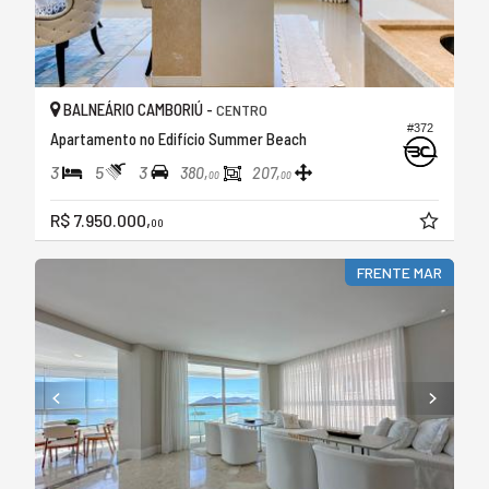
BALNEÁRIO CAMBORIÚ -
CENTRO
#372
Apartamento no Edifício Summer Beach
3
5
3
380,
207,
00
00
R$ 7.950.000,
00
FRENTE MAR