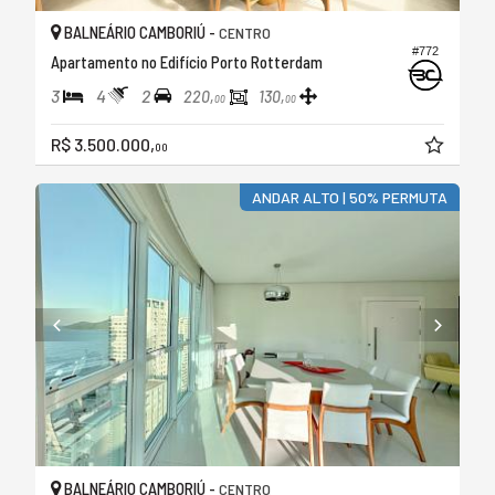
BALNEÁRIO CAMBORIÚ -
CENTRO
#772
Apartamento no Edifício Porto Rotterdam
3
4
2
220,
130,
00
00
R$ 3.500.000,
00
ANDAR ALTO | 50% PERMUTA
BALNEÁRIO CAMBORIÚ -
CENTRO