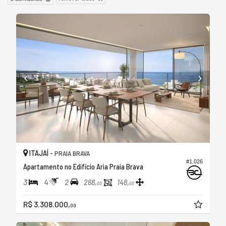
ITAJAÍ -
PRAIA BRAVA
#1.026
Apartamento no Edifício Aria Praia Brava
3
4
2
268,
148,
00
00
R$ 3.308.000,
00