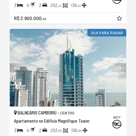
3
4
2
252,
139,
00
00
R$ 2.900.000,
00
24X PARA PAGAR
BALNEÁRIO CAMBORIÚ -
CENTRO
#077
Apartamento no Edifício Magnifique Tower
3
4
2
253,
138,
55
64