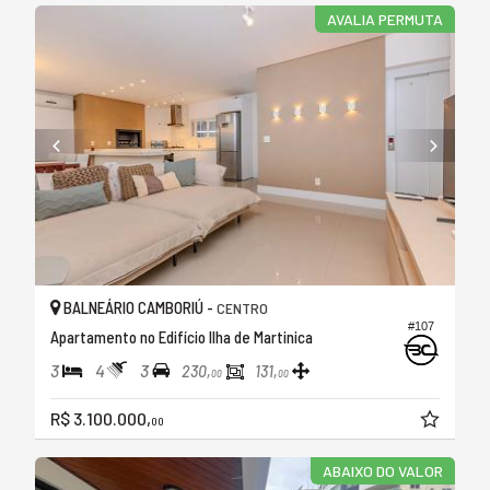
AVALIA PERMUTA
BALNEÁRIO CAMBORIÚ -
CENTRO
#107
Apartamento no Edifício Ilha de Martinica
3
4
3
230,
131,
00
00
R$ 3.100.000,
00
ABAIXO DO VALOR