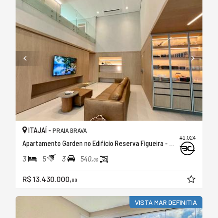
ITAJAÍ -
PRAIA BRAVA
#1.024
Apartamento Garden no Edifício Reserva Figueira - Brava Beach
3
5
3
540,
00
R$ 13.430.000,
00
VISTA MAR DEFINITIA