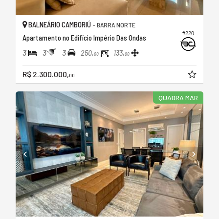
BALNEÁRIO CAMBORIÚ -
BARRA NORTE
#220
Apartamento no Edifício Império Das Ondas
3
3
3
250,
133,
00
00
R$ 2.300.000,
00
QUADRA MAR