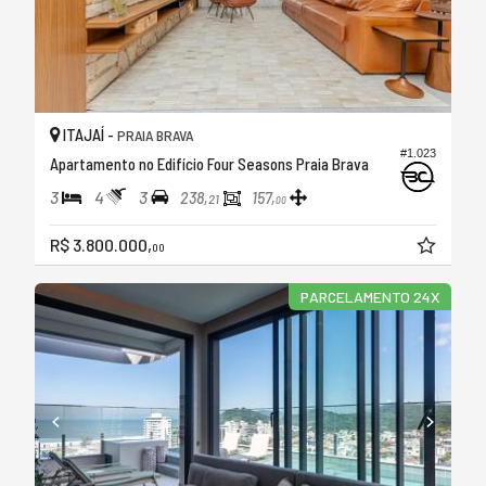
ITAJAÍ -
PRAIA BRAVA
#1.023
Apartamento no Edifício Four Seasons Praia Brava
3
4
3
238,
157,
21
00
R$ 3.800.000,
00
PARCELAMENTO 24X