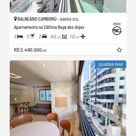
BALNEÁRIO CAMBORIÚ -
BARRA SUL
#969
Apartamento no Edifício Baya dos Anjos
3
3
2
142,
112,
00
00
R$ 2.490.000,
00
QUADRA MAR