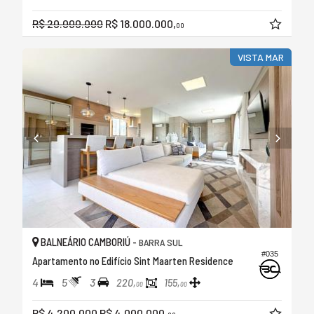
R$ 20.000.000
R$ 18.000.000,
00
VISTA MAR
BALNEÁRIO CAMBORIÚ -
BARRA SUL
#035
Apartamento no Edifício Sint Maarten Residence
4
5
3
220,
155,
00
00
R$ 4.200.000
R$ 4.000.000,