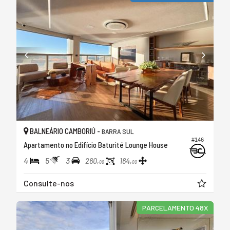
BALNEÁRIO CAMBORIÚ -
BARRA SUL
#146
Apartamento no Edifício Baturité Lounge House
4
5
3
260,
184,
00
00
Consulte-nos
PARCELAMENTO 48X