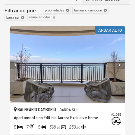
Filtrando por:
propriedades
balneário camboriú
remover todos
barra sul
ANDAR ALTO
BALNEÁRIO CAMBORIÚ -
BARRA SUL
#1.035
Apartamento no Edifício Aurora Exclusive Home
5
7
5
368,
230,
00
00