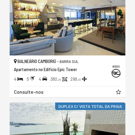
BALNEÁRIO CAMBORIÚ -
BARRA SUL
#984
Apartamento no Edifício Epic Tower
4
5
4
380,
298,
00
00
Consulte-nos
DUPLEX C/ VISTA TOTAL DA PRAIA