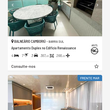
BALNEÁRIO CAMBORIÚ -
BARRA SUL
#975
Apartamento Duplex no Edifício Renaissance
4
7
3
367,
268,
00
00
Consulte-nos
FRENTE MAR