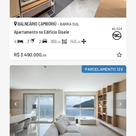
BALNEÁRIO CAMBORIÚ -
BARRA SUL
#1.014
Apartamento no Edifício Gisele
4
3
2
160,
140,
00
00
R$ 3.490.000,
00
PARCELAMENTO 12X