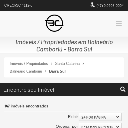
CRECI/SC 4112-J
(47) 9.9608-0004
Imóveis / Propriedades em Balneário
Camboriú - Barra Sul
Imóveis / Propriedades
Santa Catarina
Balneário Camboriú
Barra Sul
Encontre seu Imóvel
147
imóveis encontrados
Exibir
24 POR PÁGINA
Ordenar por
DATA MAIS RECENTE