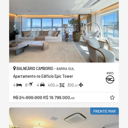
BALNEÁRIO CAMBORIÚ -
BARRA SUL
#983
Apartamento no Edifício Epic Tower
4
6
4
400,
300,
00
00
R$ 24.000.000
R$ 19.799.000,
00
FRENTE MAR