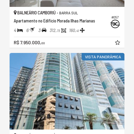
BALNEÁRIO CAMBORIÚ -
BARRA SUL
#057
Apartamento no Edifício Morada Ilhas Marianas
4
6
3
312,
160,
73
41
R$ 7.950.000,
00
VISTA PANORÂMICA