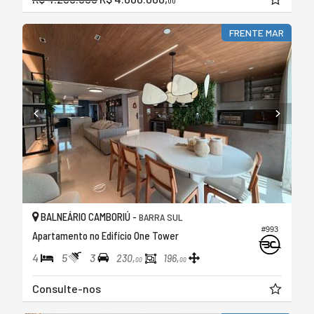
00
FRENTE MAR
BALNEÁRIO CAMBORIÚ -
BARRA SUL
#993
Apartamento no Edifício One Tower
4
5
3
230,
196,
00
00
Consulte-nos