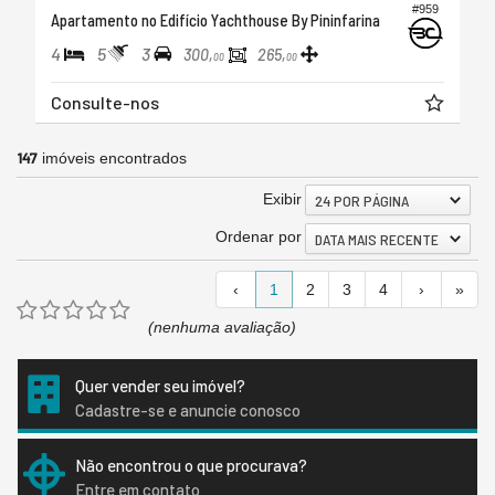
#959
Apartamento no Edifício Yachthouse By Pininfarina
4
5
3
300,
265,
00
00
Consulte-nos
147
imóveis encontrados
Exibir
24 POR PÁGINA
Ordenar por
DATA MAIS RECENTE
‹
1
2
3
4
›
»
(nenhuma avaliação)
Quer vender seu imóvel?
Cadastre-se e anuncie conosco
Não encontrou o que procurava?
Entre em contato