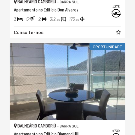
BALNEÁRIO CAMBORIÚ -
BARRA SUL
#275
Apartamento no Edifício Don Alvarez
3
5
2
312,
173,
00
00
Consulte-nos
OPORTUNIDADE
BALNEÁRIO CAMBORIÚ -
BARRA SUL
#730
Apartamento no Edifício Diamond Hill