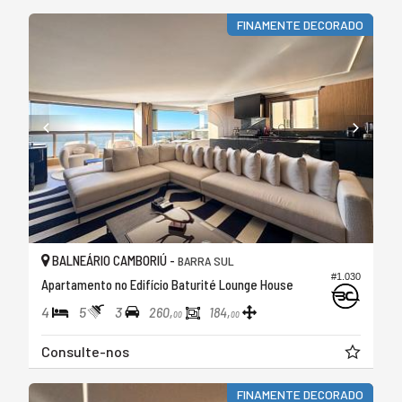
FINAMENTE DECORADO
BALNEÁRIO CAMBORIÚ -
BARRA SUL
#1.030
Apartamento no Edifício Baturité Lounge House
4
5
3
260,
184,
00
00
Consulte-nos
FINAMENTE DECORADO