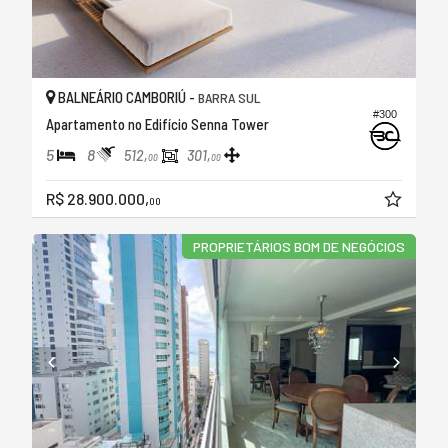
BALNEÁRIO CAMBORIÚ -
BARRA SUL
#300
Apartamento no Edifício Senna Tower
5
8
512,
301,
00
00
R$ 28.900.000,
00
PROPRIETÁRIOS BOM DE NEGÓCIOS