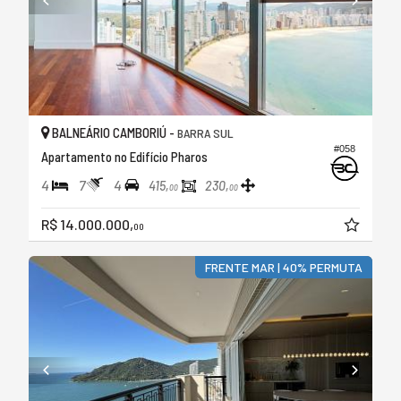
BALNEÁRIO CAMBORIÚ -
BARRA SUL
#058
Apartamento no Edifício Pharos
4
7
4
415,
230,
00
00
R$ 14.000.000,
00
FRENTE MAR | 40% PERMUTA