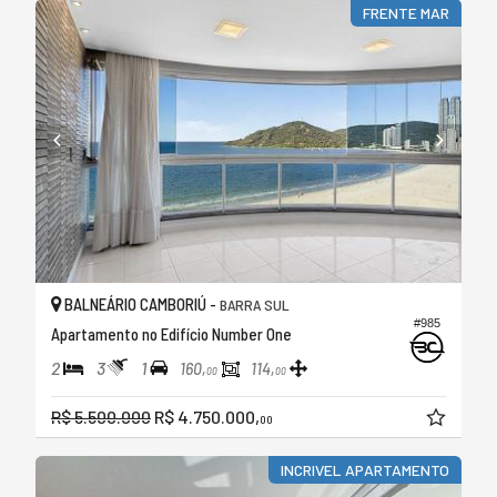
FRENTE MAR
BALNEÁRIO CAMBORIÚ -
BARRA SUL
#985
Apartamento no Edifício Number One
2
3
1
160,
114,
00
00
R$ 5.500.000
R$ 4.750.000,
00
INCRIVEL APARTAMENTO