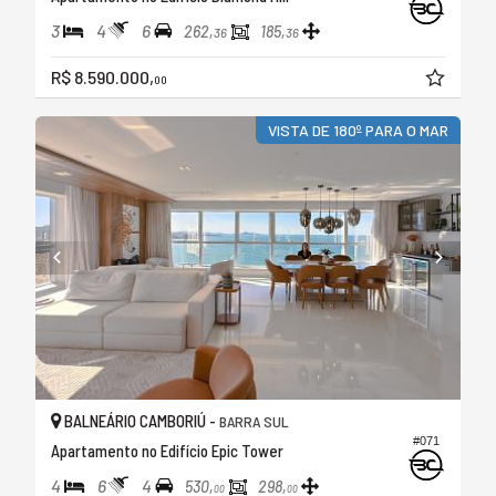
3
4
6
262,
185,
36
36
R$ 8.590.000,
00
VISTA DE 180º PARA O MAR
BALNEÁRIO CAMBORIÚ -
BARRA SUL
#071
Apartamento no Edifício Epic Tower
4
6
4
530,
298,
00
00