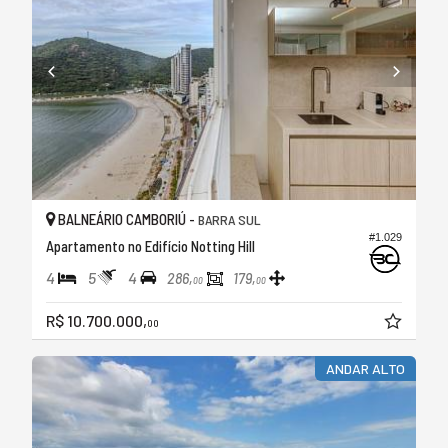
BALNEÁRIO CAMBORIÚ -
BARRA SUL
#1.029
Apartamento no Edifício Notting Hill
4
5
4
286,
179,
00
00
R$ 10.700.000,
00
ANDAR ALTO