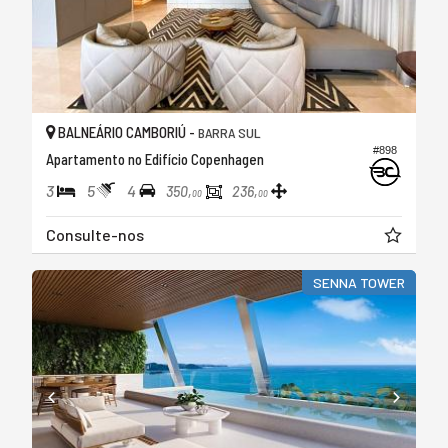
BALNEÁRIO CAMBORIÚ -
BARRA SUL
#898
Apartamento no Edifício Copenhagen
3
5
4
350,
236,
00
00
Consulte-nos
SENNA TOWER