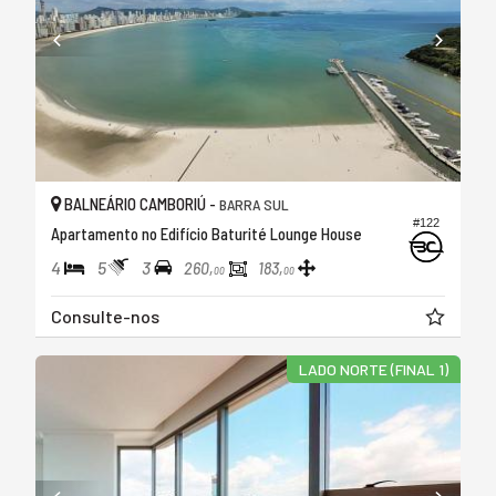
BALNEÁRIO CAMBORIÚ -
BARRA SUL
#122
Apartamento no Edifício Baturité Lounge House
4
5
3
260,
183,
00
00
Consulte-nos
LADO NORTE (FINAL 1)