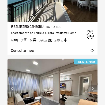
BALNEÁRIO CAMBORIÚ -
BARRA SUL
#134
Apartamento no Edifício Aurora Exclusive Home
4
6
5
390,
230,
00
00
Consulte-nos
FRENTE MAR