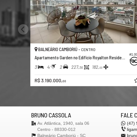
BALNEÁRIO CAMBORIÚ -
CENTRO
#1.0
Apartamento Garden no Edifício Royalton Residence
3
4
2
227,
182,
36
00
R$ 3.190.000,
00
BRUNO CASSOLA
FALE 
Av. Atlântica, 1940, sala 06
(47)
Centro - 88330-012
liga
Balneário Camboriú -
SC
brun