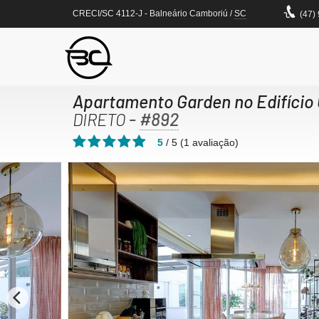
CRECI/SC 4112-J
- Balneário Camboriú /
SC
(47)
Apartamento Garden no Edifício 
-
#892
DIRETO
5
/
5
(
1
avaliação)