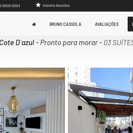
imóveis favoritos
 9.9608-0004
BRUNO CASSOLA
AVALIAÇÕES
Cote D´azul
- Pronto para morar
-
03 SUÍTE