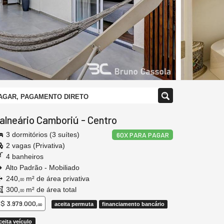
 PAGAR, PAGAMENTO DIRETO
alneário Camboriú
-
Centro
3 dormitórios (3 suítes)
60X PARA PAGAR
2 vagas (Privativa)
4 banheiros
Alto Padrão - Mobiliado
240,
m² de área privativa
00
300,
m² de área total
00
$ 3.979.000,
aceita permuta
financiamento bancário
00
ceita veículo