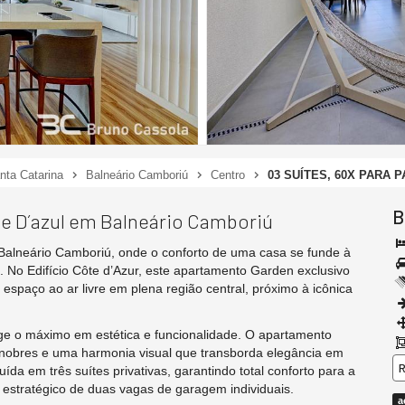
nta Catarina
Balneário Camboriú
Centro
03 SUÍTES, 60X PARA
B
e D´azul em Balneário Camboriú
 Balneário Camboriú, onde o conforto de uma casa se funde à
o. No Edifício Côte d’Azur, este apartamento Garden exclusivo
espaço ao ar livre em plena região central, próximo à icônica
ge o máximo em estética e funcionalidade. O apartamento
obres e uma harmonia visual que transborda elegância em
R
uída em três suítes privativas, garantindo total conforto para a
l estratégico de duas vagas de garagem individuais.
a