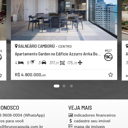
BALNEÁRIO CAMBORIÚ -
CENTRO
#617
01
Apartamento Garden no Edifício Azzurro Arrka Boutique
A
4
5
3
3
317,
175,
37
73
R$ 4.900.000,
a
00
CONOSCO
VEJA MAIS
 9.9608-0004 (WhatsApp)
indicadores financeiros
mos para você
cadastre seu imóvel
o@brunocassola.com.br
mapa de imóveis