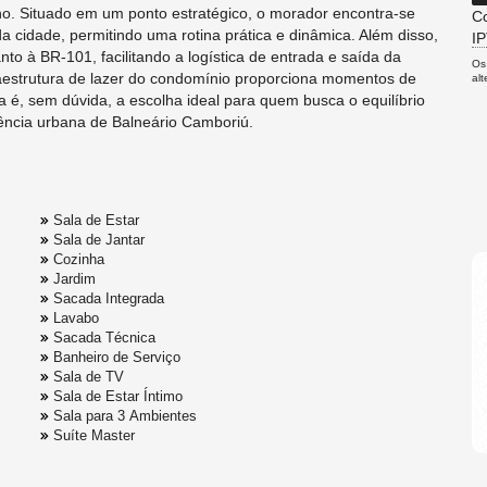
iano. Situado em um ponto estratégico, o morador encontra-se
Co
cidade, permitindo uma rotina prática e dinâmica. Além disso,
I
anto à BR-101, facilitando a logística de entrada e saída da
Os
fraestrutura de lazer do condomínio proporciona momentos de
al
a é, sem dúvida, a escolha ideal para quem busca o equilíbrio
iência urbana de Balneário Camboriú.
Sala de Estar
Sala de Jantar
Cozinha
Jardim
Sacada Integrada
Lavabo
Sacada Técnica
Banheiro de Serviço
Sala de TV
Sala de Estar Íntimo
Sala para 3 Ambientes
Suíte Master