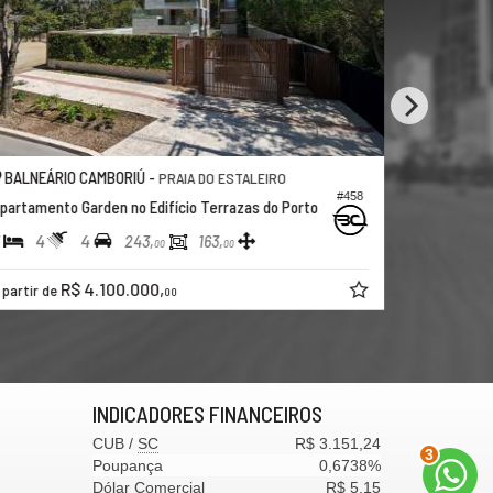
BALNEÁRIO CAMBORIÚ -
BALNEÁRI
PRAIA DO ESTALEIRO
#458
partamento Garden no Edifício Terrazas do Porto
Apartamento
4
4
3
4
243,
163,
00
00
R$ 4.100.000,
Consulte
 partir de
00
INDICADORES
FINANCEIROS
CUB /
SC
R$ 3.151,24
3
Poupança
0,6738%
Dólar Comercial
R$ 5,15