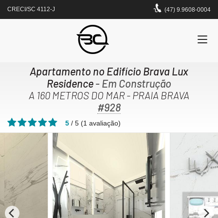
CRECI/SC 4112-J
(47) 9.9608-0004
Apartamento no Edifício Brava Lux
Residence
- Em Construção
A 160 METROS DO MAR - PRAIA BRAVA
#928
5
/
5
(
1
avaliação)