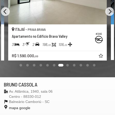
ITAJAÍ -
PRAIA BRAVA
#346
Apartamento no Edifício Brava Valley
3
3
2
198,
106,
00
00
R$ 1.590.000,
00
BRUNO CASSOLA
Av. Atlântica, 1940, sala 06
Centro - 88330-012
Balneário Camboriú -
SC
mapa google