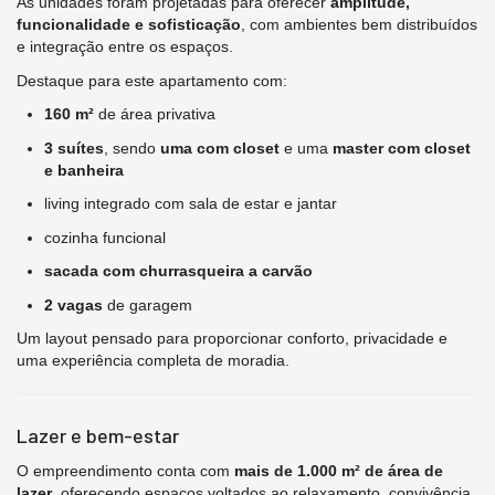
As unidades foram projetadas para oferecer
amplitude,
funcionalidade e sofisticação
, com ambientes bem distribuídos
e integração entre os espaços.
Destaque para este apartamento com:
160 m²
de área privativa
3 suítes
, sendo
uma
com closet
e uma
master
com closet
e banheira
living integrado com sala de estar e jantar
cozinha funcional
sacada com churrasqueira a carvão
2 vagas
de garagem
Um layout pensado para proporcionar conforto, privacidade e
uma experiência completa de moradia.
Lazer e bem-estar
O empreendimento conta com
mais de 1.000 m² de área de
lazer
, oferecendo espaços voltados ao relaxamento, convivência