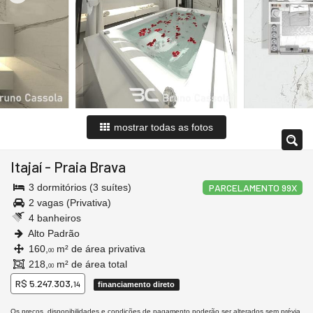
mostrar todas as fotos
Itajaí
-
Praia Brava
3 dormitórios (3 suítes)
PARCELAMENTO 99X
2 vagas (Privativa)
4 banheiros
Alto Padrão
160,
m² de área privativa
00
218,
m² de área total
00
R$ 5.247.303,
14
financiamento direto
Os preços, disponibilidades e condições de pagamento poderão ser alterados sem prévia