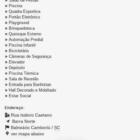
Salão de Festas
Piscina
Quadra Esportiva
Portão Eletrônico
Playground
Brinquedoteca
Quiosque Externo
Automação Predial
Piscina Infantil
Bicicletário
Câmeras de Segurança
Elevador
Depósito
Pìscina Térmica
Sala de Reunião
Entrada para Banhistas
Hall Decorado e Mobiliado
Estar Social
Endereço:
Rua Isidoro Caetano
Barra Norte
Balneário Camboriú /
SC
ver mapa abaixo