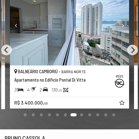
BALNEÁRIO CAMBORIÚ -
BARRA NORTE
#593
Apartamento no Edifício Pontal Di Vitta
3
4
2
130,
00
R$ 3.400.000,
00
BRUNO CASSOLA