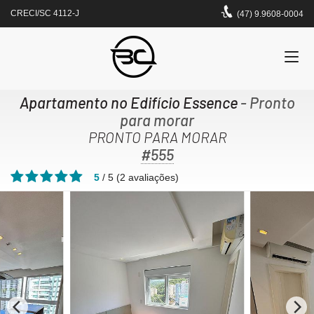
CRECI/SC 4112-J
(47) 9.9608-0004
Apartamento no Edifício Essence
- Pronto
para morar
PRONTO PARA MORAR
#555
5
/
5
(
2
avaliações)