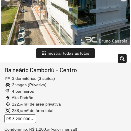
mostrar todas as fotos
Balneário Camboriú
-
Centro
3 dormitórios (3 suítes)
2 vagas (Privativa)
4 banheiros
Alto Padrão
122,
m² de área privativa
00
238,
m² de área total
00
R$ 3.200.000,
00
Condomínio: R$ 1.200,
(valor mensal)
00