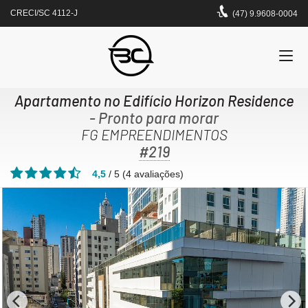
CRECI/SC 4112-J
(47) 9.9608-0004
Apartamento no Edifício Horizon Residence
- Pronto para morar
FG EMPREENDIMENTOS
#219
4,5
/
5
(
4
avaliações)