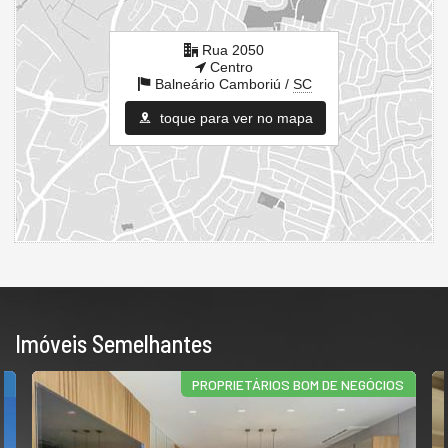
Rua 2050
Centro
Balneário Camboriú /
SC
toque para ver no mapa
Imóveis Semelhantes
R
PROPRIETÁRIOS BOM DE NEGÓCIOS