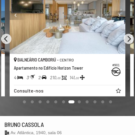
BALNEÁRIO CAMBORIÚ -
CENTRO
#901
Apartamento no Edifício Horizon Tower
4
3
2
210,
141,
00
00
Consulte-nos
BRUNO CASSOLA
Av. Atlântica, 1940, sala 06