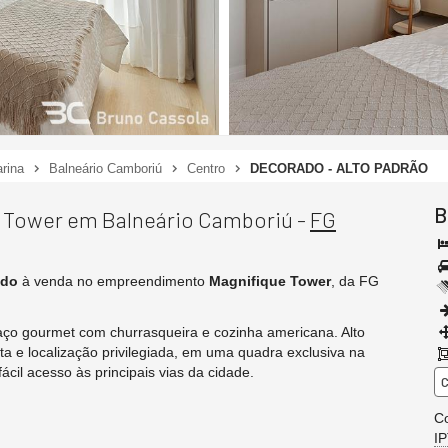
rina
Balneário Camboriú
Centro
DECORADO - ALTO PADRÃO
B
e Tower em Balneário Camboriú -
FG
ado
à venda no empreendimento
Magnifique Tower
, da FG
spaço gourmet com churrasqueira e cozinha americana. Alto
a e localização privilegiada, em uma quadra exclusiva na
cil acesso às principais vias da cidade.
C
C
I