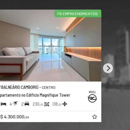
FG EMPREENDIMENTOS
BALNEÁRIO CAMBORIÚ -
BALNEÁRI
CENTRO
#661
partamento no Edifício Magnifique Tower
Apartamento
4
2
3
4
230,
138,
00
00
R$ 3.200.
$ 4.300.000,
00