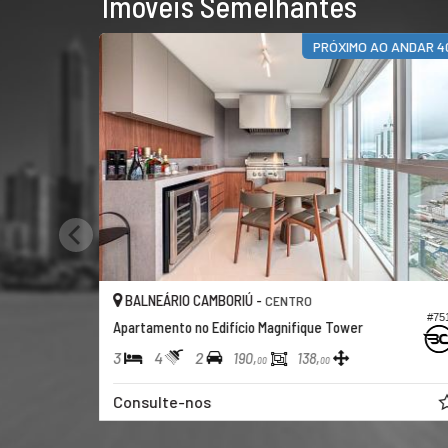
Imóveis Semelhantes
PRÓXIMO AO ANDAR 4
BALNEÁRIO CAMBORIÚ -
CENTRO
#75
Apartamento no Edifício Magnifique Tower
3
4
2
190,
138,
00
00
Consulte-nos