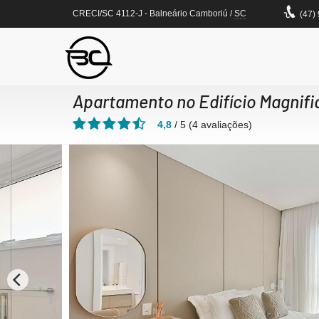
CRECI/SC 4112-J
- Balneário Camboriú /
SC
(47)
Apartamento no Edifício Magnif
4,8
/
5
(
4
avaliações)