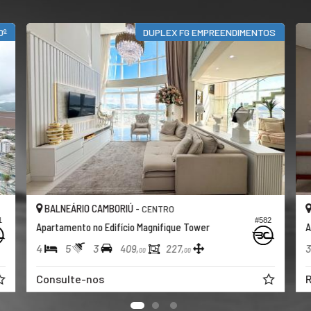
0º
DUPLEX FG EMPREENDIMENTOS
BALNEÁRIO CAMBORIÚ -
CENTRO
1
#582
Apartamento no Edifício Magnifique Tower
A
4
5
3
3
409,
227,
00
00
Consulte-nos
R