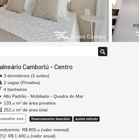
alneário Camboriú
-
Centro
3 dormitórios (3 suítes)
2 vagas (Privativa)
4 banheiros
Alto Padrão - Mobiliado - Quadra do Mar
139,
m² de área privativa
00
252,
m² de área total
00
onsulte-nos
financiamento bancário
aceita veículo
ondomínio: R$ 800,
(valor mensal)
00
PTU
: R$ 1.400,
(valor anual)
00