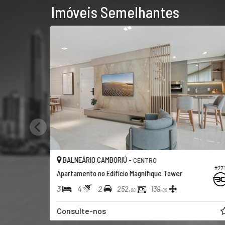
Imóveis Semelhantes
BALNEÁRIO CAMBORIÚ -
CENTRO
#27
Apartamento no Edifício Magnifique Tower
3
4
2
252,
139,
00
00
Consulte-nos