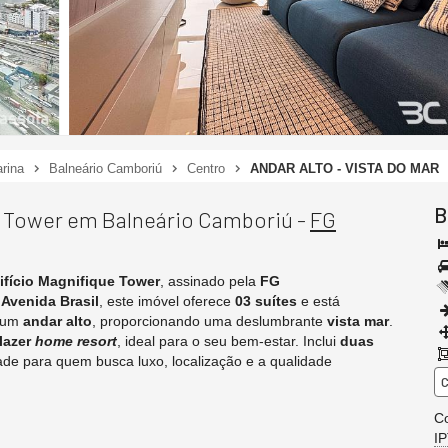
rina
Balneário Camboriú
Centro
ANDAR ALTO - VISTA DO MAR
B
e Tower em Balneário Camboriú -
FG
ifício Magnifique Tower
, assinado pela
FG
a
Avenida Brasil
, este imóvel oferece
03 suítes
e está
m um
andar alto
, proporcionando uma deslumbrante
vista mar
.
 lazer
home resort
, ideal para o seu bem-estar. Inclui
duas
ade para quem busca luxo, localização e a qualidade
C
Co
I