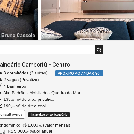
alneário Camboriú
-
Centro
3 dormitórios (3 suítes)
PRÓXIMO AO ANDAR 40º
2 vagas (Privativa)
4 banheiros
Alto Padrão - Mobiliado - Quadra do Mar
138,
m² de área privativa
00
190,
m² de área total
00
onsulte-nos
financiamento bancário
ndomínio: R$ 1.600,
(valor mensal)
00
PTU
: R$ 5.000,
(valor anual)
00