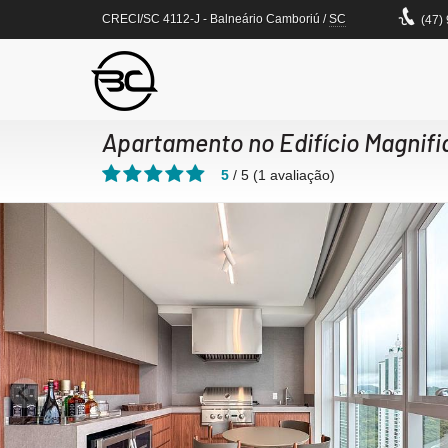
CRECI/SC 4112-J
- Balneário Camboriú /
SC
(47)
Apartamento no Edifício Magnif
5
/
5
(
1
avaliação)