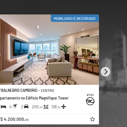
MOBILIADO E DECORADO
BALNEÁRIO CAMBORIÚ -
BALNEÁRI
CENTRO
#743
partamento no Edifício Magnifique Tower
Apartamento
4
2
3
4
200,
138,
00
00
$ 4.200.000,
R$ 2.900.
00