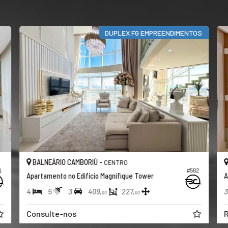
DUPLEX FG EMPREENDIMENTOS
BALNEÁRIO CAMBORIÚ -
CENTRO
1
#582
Apartamento no Edifício Magnifique Tower
A
4
5
3
3
409,
227,
00
00
Consulte-nos
R