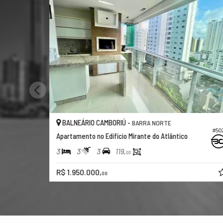
BALNEÁRIO CAMBORIÚ -
BA
BARRA NORTE
#502
Apartamento no Edifício Mirante do Atlântico
Apar
3
3
3
2
119,
00
R$ 1.950.000,
R$ 
00