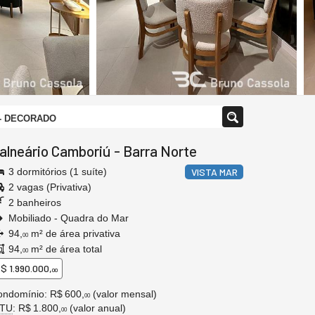
- DECORADO
alneário Camboriú
-
Barra Norte
3 dormitórios (1 suíte)
VISTA MAR
2 vagas (Privativa)
2 banheiros
Mobiliado - Quadra do Mar
94,
m² de área privativa
00
94,
m² de área total
00
$ 1.990.000,
00
ondomínio: R$ 600,
(valor mensal)
00
PTU
: R$ 1.800,
(valor anual)
00