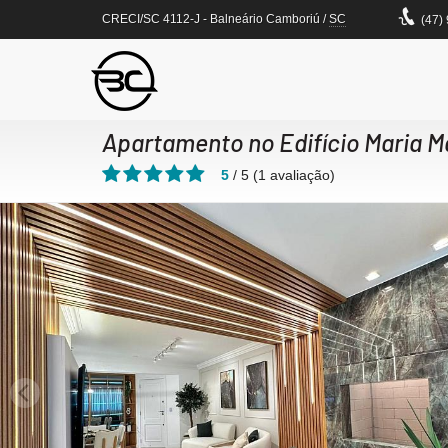
CRECI/SC 4112-J
- Balneário Camboriú /
SC
(47)
Apartamento no Edifício Maria M
5
/
5
(
1
avaliação)