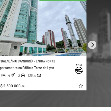
CAMBORIÚ -
BALNEÁRIO CAMBORIÚ 
BARRA NORTE
#703
 Edifício Torre de Lyon
Apartamento no Edifício
2
3
3
2
139,
170,
00
0,
R$ 2.600.000,
00
00