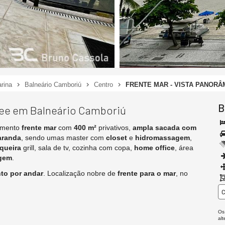
rina
Balneário Camboriú
Centro
FRENTE MAR - VISTA PANORÂ
B
nee em Balneário Camboriú
tamento
frente mar
com
400 m²
privativos,
ampla sacada com
aranda
, sendo umas master com
closet
e
hidromassagem
,
queira
grill, sala de tv, cozinha com copa,
home office
, área
agem
.
to por andar
. Localização nobre de
frente para o mar
, no
C
Os
al