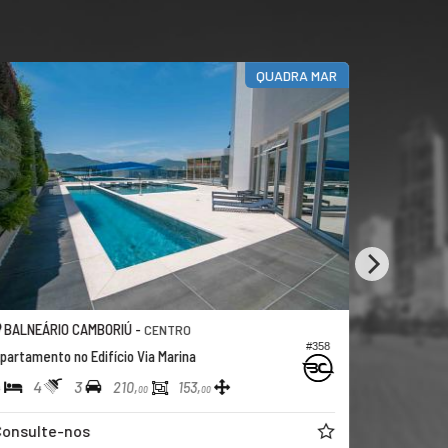
QUADRA MAR
BALNEÁRIO CAMBORIÚ -
BALNEÁRI
CENTRO
#358
partamento no Edifício Via Marina
Apartamento
4
4
3
4
5
210,
153,
00
00
onsulte-nos
Consulte