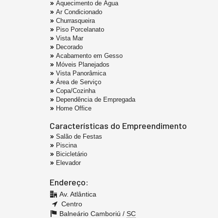
Aquecimento de Água
Ar Condicionado
Churrasqueira
Piso Porcelanato
Vista Mar
Decorado
Acabamento em Gesso
Móveis Planejados
Vista Panorâmica
Área de Serviço
Copa/Cozinha
Dependência de Empregada
Home Office
Características do Empreendimento
Salão de Festas
Piscina
Bicicletário
Elevador
Endereço:
Av. Atlântica
Centro
Balneário Camboriú /
SC