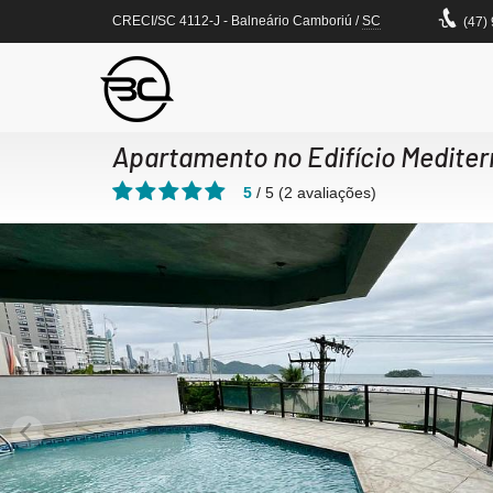
CRECI/SC 4112-J
- Balneário Camboriú /
SC
(47)
Apartamento no Edifício Medite
5
/
5
(
2
avaliações)