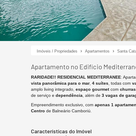
Imóveis / Propriedades
Apartamentos
Santa Cata
Apartamento no Edifício Mediterra
RARIDADE!!
RESIDENCIAL MEDITERRANEE
: Apar
vista panorâmica para o mar
,
4 suítes
, todas com
v
amplo living integrado,
espaço gourmet
com
churras
de serviço e
dependência
, além de
3 vagas de gar
Empreendimento exclusivo, com
apenas 1 apartamen
Centro
de Balneário Camboriú.
Características do Imóvel