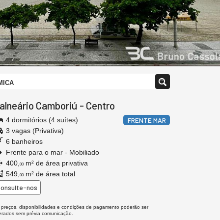
MICA
alneário Camboriú
-
Centro
4 dormitórios (4 suítes)
FRENTE MAR
3 vagas (Privativa)
6 banheiros
Frente para o mar - Mobiliado
400,
m² de área privativa
00
549,
m² de área total
00
onsulte-nos
 preços, disponibilidades e condições de pagamento poderão ser
terados sem prévia comunicação.