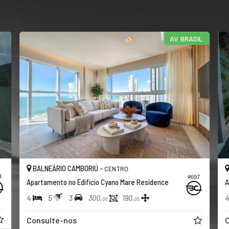
AV. BRASIL
BALNEÁRIO CAMBORIÚ -
CENTRO
4
#697
Apartamento no Edifício Cyano Mare Residence
A
4
5
3
300,
190,
00
00
Consulte-nos
C