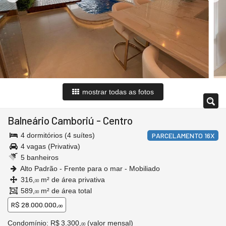
mostrar todas as fotos
Balneário Camboriú
-
Centro
4 dormitórios (4 suítes)
PARCELAMENTO 16X
4 vagas (Privativa)
5 banheiros
Alto Padrão - Frente para o mar - Mobiliado
316,
m² de área privativa
00
589,
m² de área total
00
R$ 28.000.000,
00
Condomínio: R$ 3.300,
(valor mensal)
00