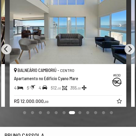
BALNEÁRIO CAMBORIÚ -
BARRA NORTE
#062
Apartamento no Edifício Splendido
5
7
4
512,
302,
00
00
R$ 23.890.000,
00
BRUNO CASSOLA