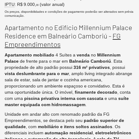
IPTU
: R$ 9.000,
(valor anual)
00
Os preços, disponibilidades e condições de pagamento poderão ser alterados sem prévia
comunicação.
Apartamento no Edifício Millennium Palace
Residence em Balneário Camboriú -
FG
Empreendimentos
Apartamento mobiliado
4 Suítes a
venda
no
Millennium
Palace
de frente para o mar em
Balneário Camboriú
. Esta
propriedade de alto padrão possui
316 m² privativos
, possui
vista deslumbrante para o mar
, amplo living integrado abrange
sala de estar, sala de jantar e cozinha americana,
proporcionando um ambiente espaçoso e convidativo. Esta é
uma oportunidade única. O imóvel,
finamente decorado
, conta
com uma
piscina privativa interna com cascata
e uma
suíte
master equipada com hidromassagem
.
Unidade em andar alto com renomado padrão da FG
Empreendimentos, se destaca pelo seu
padrão superior de
qualidade
, com
mobiliário e itens soltos assinados
. Os
diferenciais incluem
automação residencial
,
eletroeletrônicos
italianos
e
automação de alta tecnologia
. A
sala de TV