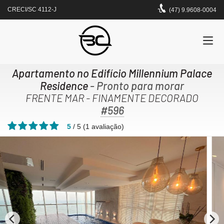
CRECI/SC 4112-J
(47) 9.9608-0004
Apartamento no Edifício Millennium Palace
Residence
- Pronto para morar
FRENTE MAR - FINAMENTE DECORADO
#596
5
/
5
(
1
avaliação)