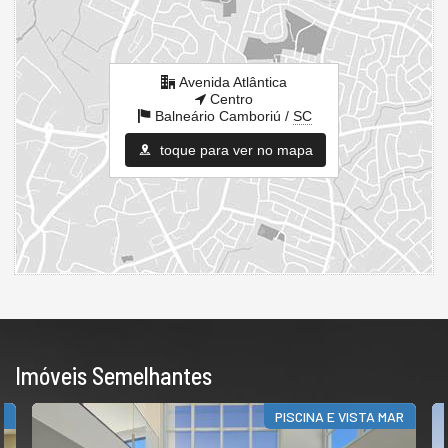
Avenida Atlântica
Centro
Balneário Camboriú /
SC
toque para ver no mapa
Imóveis Semelhantes
R
VISTA PANORÂMICA