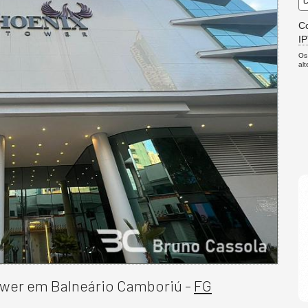
C
Co
I
Os
al
ower em Balneário Camboriú -
FG