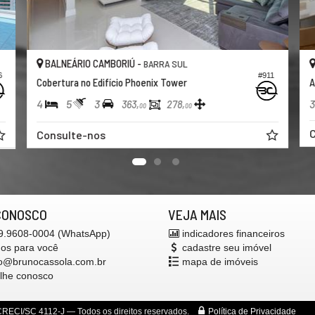
BALNEÁRIO CAMBORIÚ -
ARRA SUL
BARRA SUL
#911
nix Tower
Apartamento no Edifício Epic Tower
3
4
4
278,
319,
00
00
Consulte-nos
CONOSCO
VEJA MAIS
 9.9608-0004 (WhatsApp)
indicadores financeiros
mos para você
cadastre seu imóvel
o@brunocassola.com.br
mapa de imóveis
alhe conosco
RECI/SC 4112-J
— Todos os direitos reservados.
Política de Privacidade