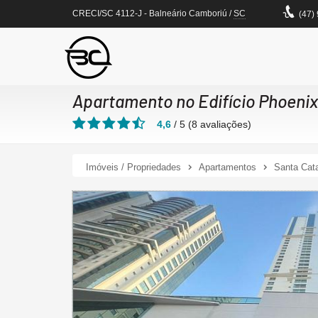
CRECI/SC 4112-J
- Balneário Camboriú /
SC
(47)
Apartamento no Edifício Phoeni
4,6
/
5
(
8
avaliações)
Imóveis / Propriedades
Apartamentos
Santa Cata