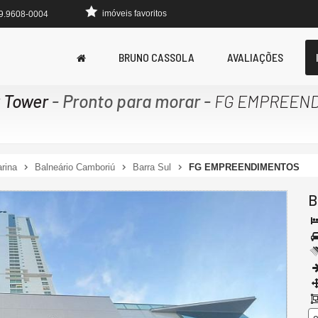
imóveis favoritos
 9.9608-0004
BRUNO CASSOLA
AVALIAÇÕES
x Tower
- Pronto para morar
-
FG EMPREEN
rina
Balneário Camboriú
Barra Sul
FG EMPREENDIMENTOS
B