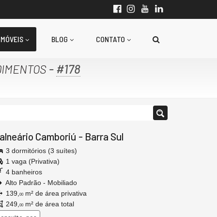
IMÓVEIS
BLOG
CONTATO
-
#178
DIMENTOS
alneário Camboriú
-
Barra Sul
3 dormitórios (3 suítes)
1 vaga (Privativa)
4 banheiros
Alto Padrão - Mobiliado
139,
m² de área privativa
00
249,
m² de área total
00