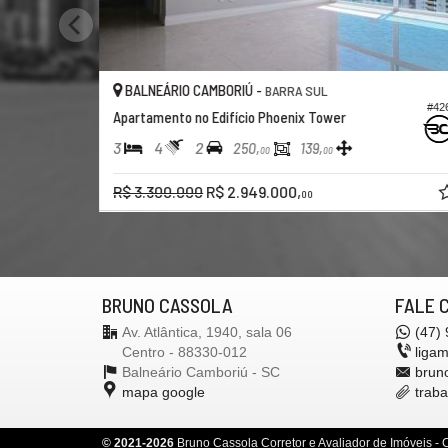
MBORIÚ -
BALNEÁRIO CAMBORIÚ -
BARRA SUL
B
#426
Edifício Phoenix Tower
Cobertura no Edifício Phoe
4
5
3
250,
139,
363,
00
00
00
R$ 2.949.000,
Consulte-nos
00
BRUNO CASSOLA
FALE 
Av. Atlântica, 1940, sala 06
(47)
Centro - 88330-012
liga
Balneário Camboriú -
SC
brun
mapa google
trab
©
2021-
2026
Bruno Cassola Corretor e Avaliador de Imóveis -
C