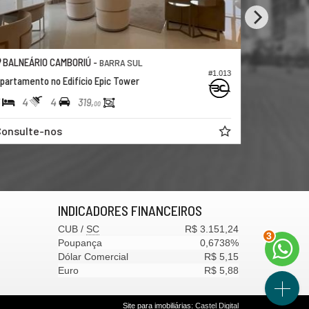
BALNEÁRIO CAMBORIÚ -
BARRA SUL
#1.013
Apartamento no Edifício One Tower
4
5
3
230,
196,
00
00
Consulte-nos
INDICADORES
FINANCEIROS
CUB /
SC
R$ 3.151,24
3
Poupança
0,6738%
Dólar Comercial
R$ 5,15
Euro
R$ 5,88
Site para imobiliárias
: Castel Digital