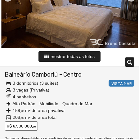
mostrar todas as fotos
Balneário Camboriú
-
Centro
3 dormitórios (3 suítes)
VISTA MAR
3 vagas (Privativa)
4 banheiros
Alto Padrão - Mobiliado - Quadra do Mar
159,
m² de área privativa
00
208,
m² de área total
00
R$ 6.500.000,
00
Os preços, disponibilidades e condições de pagamento poderão ser alterados sem prévia