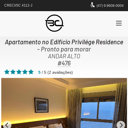
CRECI/SC 4112-J
(47) 9.9608-0004
Apartamento no Edifício Privilége Residence
- Pronto para morar
ANDAR ALTO
#476
5
/
5
(
2
avaliações)