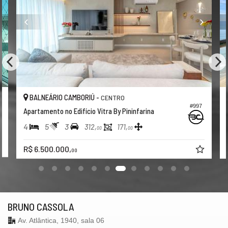
BALNEÁRIO CAMBORIÚ -
CENTRO
3
#997
Apartamento no Edifício Vitra By Pininfarina
4
5
3
312,
171,
00
00
R$ 6.500.000,
00
BRUNO CASSOLA
Av. Atlântica, 1940, sala 06