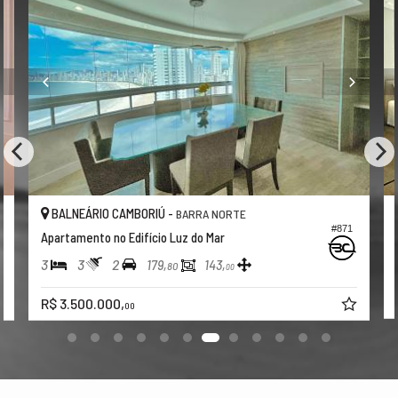
BALNEÁRIO CAMBORIÚ -
BARRA NORTE
#871
Apartamento no Edifício Charmant
4
4
3
234,
131,
39
00
R$ 3.492.000,
00