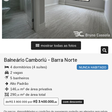
mostrar todas as fotos
Balneário Camboriú
-
Barra Norte
4 dormitórios (4 suítes)
NUNCA HABITADO
2 vagas
5 banheiros
Alto Padrão
146,
m² de área privativa
00
290,
m² de área total
00
R$ 3.400.000,
de
R$ 3.900.000
por
com desconto
00
Os preços, disponibilidades e condições de pagamento poderão ser alterados sem prévia