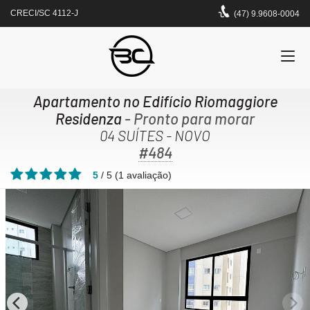
CRECI/SC 4112-J
(47) 9.9608-0004
Apartamento no Edifício Riomaggiore
Residenza
- Pronto para morar
04 SUÍTES - NOVO
#484
5
/
5
(
1
avaliação)