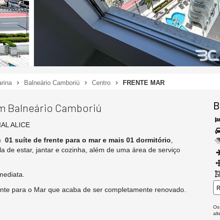
rina
Balneário Camboriú
Centro
FRENTE MAR
B
em Balneário Camboriú
AL ALICE
em
01 suíte de frente para o mar e mais 01 dormitório
,
la de estar, jantar e cozinha, além de uma área de serviço
mediata.
R
ente para o Mar que acaba de ser completamente renovado.
Os
al