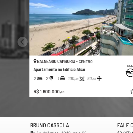
BALNEÁRIO CAMBORIÚ -
CENTRO
#44
Apartamento no Edifício Alice
2
2
1
100,
80,
00
00
R$ 1.800.000,
00
BRUNO CASSOLA
FALE 