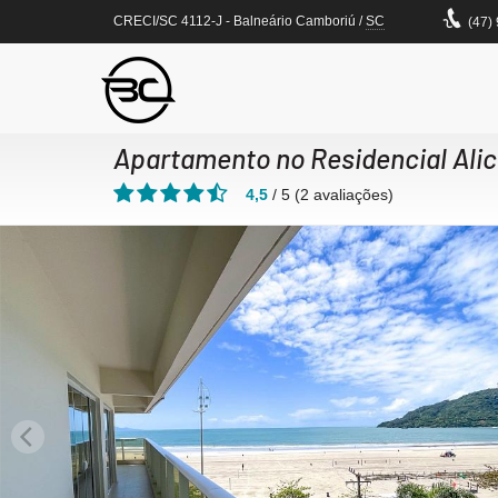
CRECI/SC 4112-J
- Balneário Camboriú /
SC
(47)
Apartamento no Residencial Ali
4,5
/
5
(
2
avaliações)