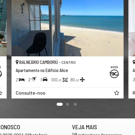
BALNEÁRIO CAMBORIÚ -
CENTRO
4
#499
Apartamento no Edifício Alice
A
2
2
1
3
100,
80,
00
00
Consulte-nos
R
CONOSCO
VEJA MAIS