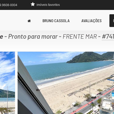
imóveis favoritos
 9.9608-0004
BRUNO CASSOLA
AVALIAÇÕES
ce
- Pronto para morar
-
-
#74
FRENTE MAR