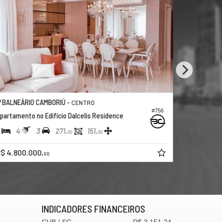
BALNEÁRIO CAMBORIÚ -
BALNEÁRI
CENTRO
#756
partamento no Edifício Dalcelis Residence
Apartament
4
3
2
2
271,
151,
00
00
$ 4.800.000,
R$ 1.500.
00
INDICADORES
FINANCEIROS