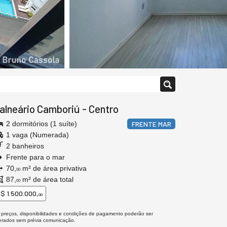
alneário Camboriú
-
Centro
2 dormitórios (1 suíte)
FRENTE MAR
1 vaga (Numerada)
2 banheiros
Frente para o mar
70,
m² de área privativa
00
87,
m² de área total
00
$ 1.500.000,
00
 preços, disponibilidades e condições de pagamento poderão ser
terados sem prévia comunicação.