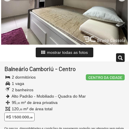
mostrar todas as fotos
Balneário Camboriú
-
Centro
2 dormitórios
CENTRO DA CIDADE
1 vaga
2 banheiros
Alto Padrão - Mobiliado - Quadra do Mar
95,
m² de área privativa
00
120,
m² de área total
00
R$ 1.500.000,
00
Os preços, disponibilidades e condições de pagamento poderão ser alterados sem prévia