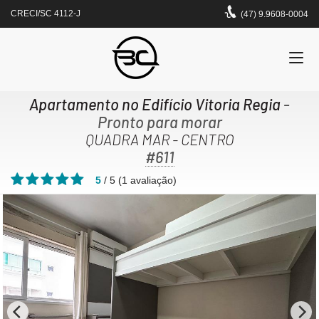
CRECI/SC 4112-J
(47) 9.9608-0004
Apartamento no Edifício Vitoria Regia
-
Pronto para morar
QUADRA MAR - CENTRO
#611
5
/
5
(
1
avaliação)