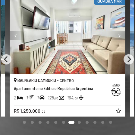
R
QUADRA MAR
BALNEÁRIO CAMBORIÚ -
CENTRO
#560
Apartamento no Edifício Republica Argentina
2
1
1
125,
104,
00
00
R$ 1.250.000,
00