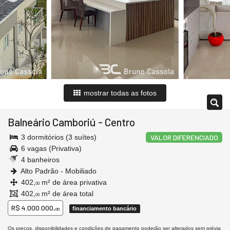
mostrar todas as fotos
Balneário Camboriú
-
Centro
3 dormitórios (3 suítes)
VALOR DIFERENCIADO
6 vagas (Privativa)
4 banheiros
Alto Padrão - Mobiliado
402,
m² de área privativa
00
402,
m² de área total
00
R$ 4.000.000,
financiamento bancário
00
Os preços, disponibilidades e condições de pagamento poderão ser alterados sem prévia