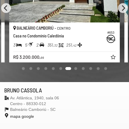
BALNEÁRIO CAMBORIÚ -
CENTRO
#653
Casa no Condominio Caledônia
3
5
2
351,
251,
32
42
R$ 3.200.000,
00
BRUNO CASSOLA
Av. Atlântica, 1940, sala 06
Centro - 88330-012
Balneário Camboriú -
SC
mapa google