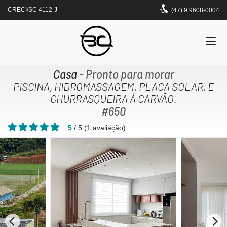
CRECI/SC 4112-J
(47) 9.9608-0004
Casa
- Pronto para morar
PISCINA, HIDROMASSAGEM, PLACA SOLAR, E
CHURRASQUEIRA À CARVÃO.
#650
5
/
5
(
1
avaliação)