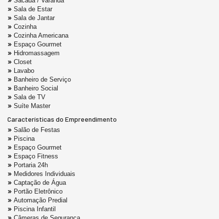
Sacada / Varanda
Sala de Estar
Sala de Jantar
Cozinha
Cozinha Americana
Espaço Gourmet
Hidromassagem
Closet
Lavabo
Banheiro de Serviço
Banheiro Social
Sala de TV
Suíte Master
Características do Empreendimento
Salão de Festas
Piscina
Espaço Gourmet
Espaço Fitness
Portaria 24h
Medidores Individuais
Captação de Água
Portão Eletrônico
Automação Predial
Piscina Infantil
Câmeras de Segurança