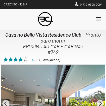
CRECI/SC 4112-J
(47) 9.9608-0004
Casa no Bella Vista Residence Club
- Pronto
para morar
PROXÍMO AO MAR E MARINAS
#742
4
/
5
(
2
avaliações)