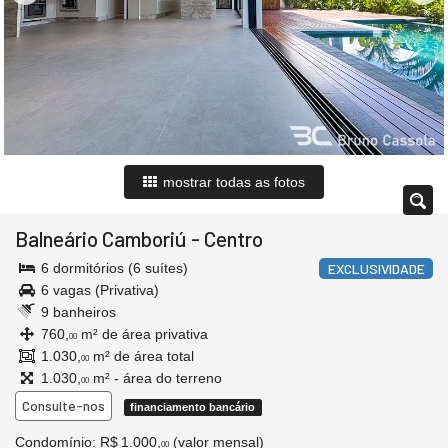
mostrar todas as fotos
Balneário Camboriú
-
Centro
6 dormitórios (6 suítes)
EXCLUSIVIDADE
6 vagas (Privativa)
9 banheiros
760,
m² de área privativa
00
1.030,
m² de área total
00
1.030,
m² - área do terreno
00
Consulte-nos
financiamento bancário
Condomínio: R$ 1.000,
(valor mensal)
00