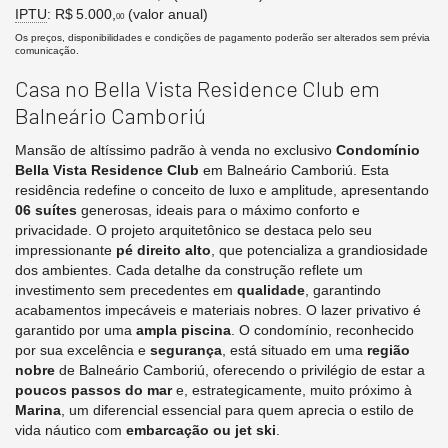
IPTU
: R$ 5.000,
(valor anual)
00
Os preços, disponibilidades e condições de pagamento poderão ser alterados sem prévia
comunicação.
Casa no Bella Vista Residence Club em
Balneário Camboriú
Mansão de altíssimo padrão à venda no exclusivo
Condomínio
Bella Vista Residence Club
em Balneário Camboriú. Esta
residência redefine o conceito de luxo e amplitude, apresentando
06 suítes
generosas, ideais para o máximo conforto e
privacidade. O projeto arquitetônico se destaca pelo seu
impressionante
pé direito alto
, que potencializa a grandiosidade
dos ambientes. Cada detalhe da construção reflete um
investimento sem precedentes em
qualidade
, garantindo
acabamentos impecáveis e materiais nobres. O lazer privativo é
garantido por uma
ampla piscina
. O condomínio, reconhecido
por sua excelência e
segurança
, está situado em uma
região
nobre
de Balneário Camboriú, oferecendo o privilégio de estar a
poucos passos do mar
e, estrategicamente, muito próximo à
Marina
, um diferencial essencial para quem aprecia o estilo de
vida náutico com
embarcação ou jet ski
.