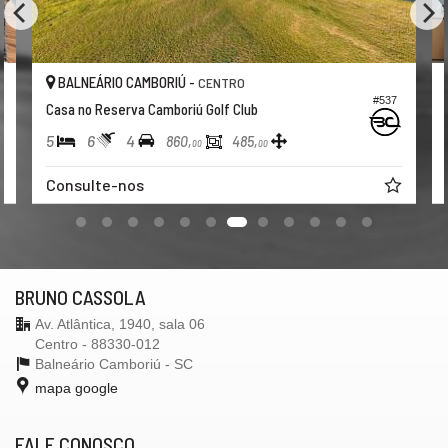
BALNEÁRIO CAMBORIÚ -
CENTRO
#537
Casa no Reserva Camboriú Golf Club
5
6
4
860,
485,
00
00
Consulte-nos
BRUNO CASSOLA
Av. Atlântica, 1940, sala 06
Centro - 88330-012
Balneário Camboriú -
SC
mapa google
FALE CONOSCO