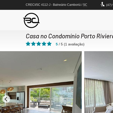
CRECI/SC 4112-J
- Balneário Camboriú /
SC
(47)
Casa no Condomínio Porto Rivier
5
/
5
(
1
avaliação)