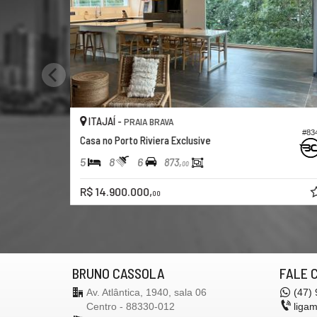
ITAJAÍ -
IT
PRAIA BRAVA
#834
Casa no Porto Riviera Exclusive
Casa
5
8
6
5
873,
00
R$ 14.900.000,
R$ 
00
BRUNO CASSOLA
FALE 
Av. Atlântica, 1940, sala 06
(47)
Centro - 88330-012
liga