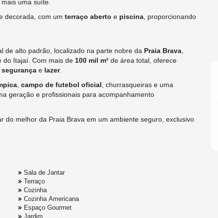
 mais uma suíte.
 e decorada, com um
terraço aberto
e
piscina
, proporcionando
 de alto padrão, localizado na parte nobre da
Praia Brava
,
e do Itajaí. Com mais de
100 mil m²
de área total, oferece
,
segurança
e
lazer
.
mpica
,
campo de futebol oficial
, churrasqueiras e uma
ima geração e profissionais para acompanhamento
tar do melhor da Praia Brava em um ambiente seguro, exclusivo
Sala de Jantar
Terraço
Cozinha
Cozinha Americana
Espaço Gourmet
Jardim