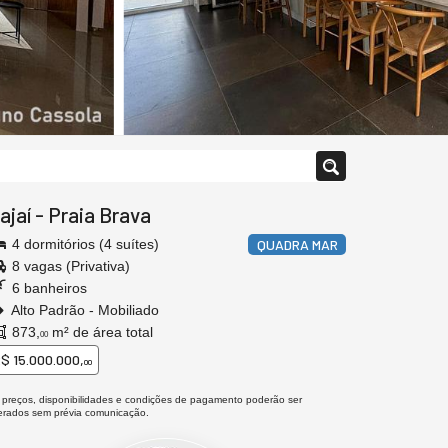
tajaí
-
Praia Brava
4 dormitórios (4 suítes)
QUADRA MAR
8 vagas (Privativa)
6 banheiros
Alto Padrão - Mobiliado
873,
m² de área total
00
$ 15.000.000,
00
 preços, disponibilidades e condições de pagamento poderão ser
terados sem prévia comunicação.