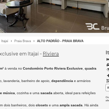
Itajaí
Praia Brava
ALTO PADRÃO - PRAIA BRAVA
I
clusive em Itajaí -
Riviera
 m²
à venda no
Condomínio Porto Riviera Exclusive
,
quadra
to, lavanderia, banheiro de apoio,
dependência
e armários
R
de música
, cozinha e uma
sacada
aberta, ideal para refeições
Os
al
m dois banheiros, dois
closets
e uma
ampla sacada
. Há ainda