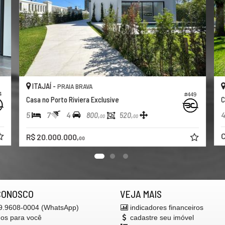
AJAÍ -
ITAJAÍ -
PRAIA BRAVA
PRA
#449
 no Porto Riviera Exclusive
Casa no Condom
7
4
4
4
800,
520,
00
00
Consulte-n
20.000.000,
00
CONOSCO
VEJA MAIS
 9.9608-0004 (WhatsApp)
indicadores financeiros
mos para você
cadastre seu imóvel