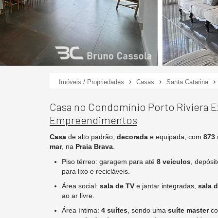
Imóveis / Propriedades
Casas
Santa Catarina
Casa no Condomínio Porto Riviera Ex
Empreendimentos
Casa
de alto padrão,
decorada
e equipada, com
873
mar
, na
Praia Brava
.
Piso térreo: garagem para até
8 veículos
, depósi
para lixo e recicláveis.
Área social:
sala de TV
e jantar integradas,
sala 
ao ar livre.
Área íntima:
4 suítes
, sendo uma
suíte master
co