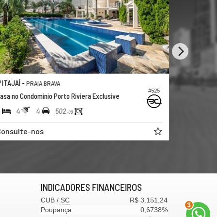
BALNEÁRIO CAMBORIÚ 
IA BRAVA
#525
ínio Porto Riviera Exclusive
Casa
4
4
5
5
502,
450
09
os
R$ 15.000.000,
00
INDICADORES
FINANCEIROS
CUB /
SC
R$ 3.151,24
3
Poupança
0,6738%