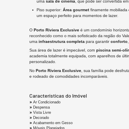
uma
sala de cinema
, que pode ser convertida em
Piso superior:
Área gourmet
finamente mobiliada
um espaço perfeito para momentos de lazer.
O
Porto Riviera Exclusive
é um condomínio horizontal
reconhecido como o mais sofisticado da região do Val
uma
infraestrutura completa
para garantir
conforto
Sua área de lazer é impecável, com
piscina semi-olí
academia totalmente equipada, com aparelhos de últ
personalizado.
No
Porto Riviera Exclusive
, sua família pode desfru
e rodeado de comodidades incomparáveis.
Características do Imóvel
Ar Condicionado
Despensa
Vista Livre
Decorado
Acabamento em Gesso
Móveis Planejados