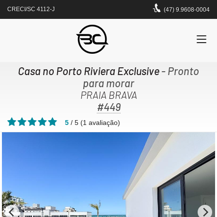
CRECI/SC 4112-J
(47) 9.9608-0004
Casa no Porto Riviera Exclusive
- Pronto
para morar
PRAIA BRAVA
#449
5
/
5
(
1
avaliação)