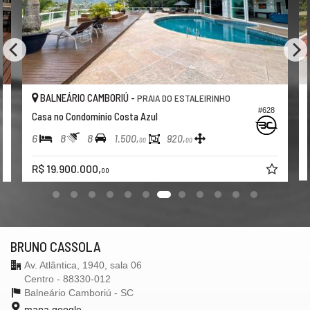
BALNEÁRIO CAMBORIÚ -
BA
PRAIA DO ESTALEIRINHO
#628
Casa no Condominio Costa Azul
Casa
6
8
8
5
1.500,
920,
00
00
R$ 1
R$ 19.900.000,
00
BRUNO CASSOLA
Av. Atlântica, 1940, sala 06
Centro - 88330-012
Balneário Camboriú -
SC
mapa google