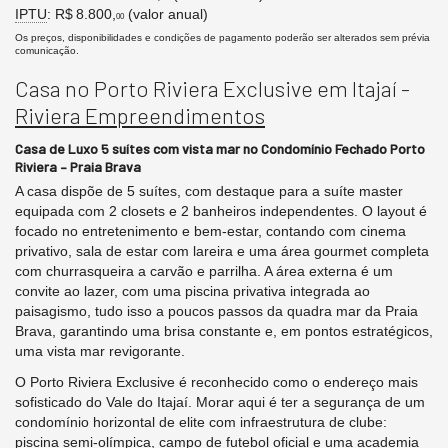
IPTU
: R$ 8.800,
(valor anual)
00
Os preços, disponibilidades e condições de pagamento poderão ser alterados sem prévia
comunicação.
Casa no Porto Riviera Exclusive em Itajaí -
Riviera Empreendimentos
Casa de Luxo 5 suítes com vista mar no Condomínio Fechado Porto
Riviera – Praia Brava
A casa dispõe de 5 suítes, com destaque para a suíte master
equipada com 2 closets e 2 banheiros independentes. O layout é
focado no entretenimento e bem-estar, contando com cinema
privativo, sala de estar com lareira e uma área gourmet completa
com churrasqueira a carvão e parrilha. A área externa é um
convite ao lazer, com uma piscina privativa integrada ao
paisagismo, tudo isso a poucos passos da quadra mar da Praia
Brava, garantindo uma brisa constante e, em pontos estratégicos,
uma vista mar revigorante.
O Porto Riviera Exclusive é reconhecido como o endereço mais
sofisticado do Vale do Itajaí. Morar aqui é ter a segurança de um
condomínio horizontal de elite com infraestrutura de clube:
piscina semi-olímpica, campo de futebol oficial e uma academia