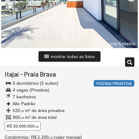
mostrar todas as fotos
Itajaí
-
Praia Brava
5 dormitórios (5 suítes)
PISCINA PRIVATIVA
4 vagas (Privativa)
7 banheiros
Alto Padrão
520,
m² de área privativa
00
800,
m² de área total
00
R$ 20.000.000,
00
Condomínio: R$ 2.200,
(valor mensal)
00