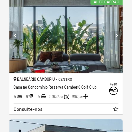
ALTO PADRÃO
BALNEÁRIO CAMBORIÚ -
CENTRO
#910
Casa no Condomínio Reserva Camboriú Golf Club
5
6
4
1.000,
900,
00
00
Consulte-nos