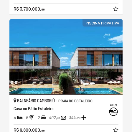
R$ 3.700.000,
00
PISCINA PRIVATIVA
BALNEÁRIO CAMBORIÚ -
PRAIA DO ESTALEIRO
#459
Casa no Pátio Estaleiro
4
6
2
402,
344,
29
02
R$ 9.800.000,
00