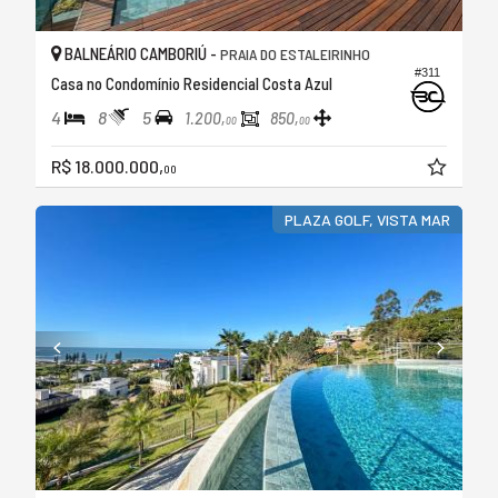
BALNEÁRIO CAMBORIÚ -
PRAIA DO ESTALEIRINHO
#311
Casa no Condomínio Residencial Costa Azul
4
8
5
1.200,
850,
00
00
R$ 18.000.000,
00
PLAZA GOLF, VISTA MAR