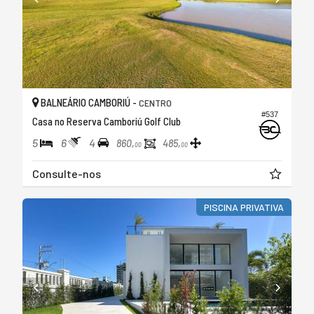
BALNEÁRIO CAMBORIÚ -
CENTRO
#537
Casa no Reserva Camboriú Golf Club
5
6
4
860,
485,
00
00
Consulte-nos
PISCINA PRIVATIVA