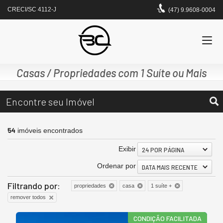
CRECI/SC 4112-J
(47) 9.9608-0004
Casas / Propriedades com 1 Suíte ou Mais
Encontre seu Imóvel
54
imóveis encontrados
Exibir
24 POR PÁGINA
Ordenar por
DATA MAIS RECENTE
Filtrando por:
propriedades
casa
1 suíte +
remover todos
CONDIÇÃO FACILITADA