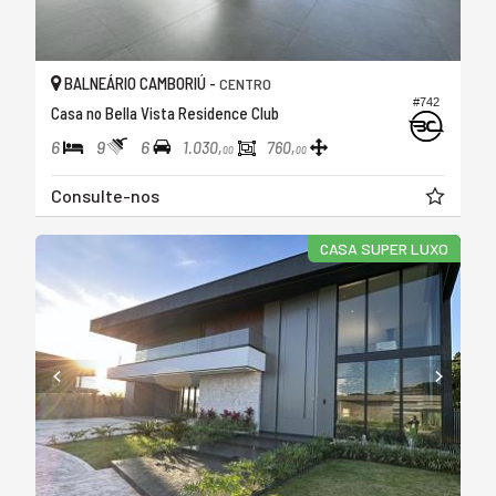
BALNEÁRIO CAMBORIÚ -
CENTRO
#742
Casa no Bella Vista Residence Club
6
9
6
1.030,
760,
00
00
Consulte-nos
CASA SUPER LUXO