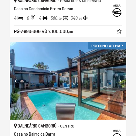
BALNEÁRIO CAMBORIÚ -
PRAIA DO ESTALEIRINHO
#566
Casa no Condomínio Green Ocean
4
6
4
580,
340,
00
00
R$ 7.980.000
R$ 7.100.000,
00
PRÓXIMO AO MAR
BALNEÁRIO CAMBORIÚ -
CENTRO
#966
Casa no Bairro da Barra