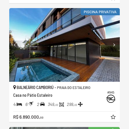
PISCINA PRIVATIVA
BALNEÁRIO CAMBORIÚ -
PRAIA DO ESTALEIRO
#945
Casa no Pátio Estaleiro
4
6
2
349,
299,
00
00
R$ 6.890.000,
00