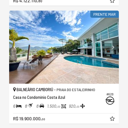
R$ 4.122.110,
80
FRENTE MAR
BALNEÁRIO CAMBORIÚ -
PRAIA DO ESTALEIRINHO
#628
Casa no Condominio Costa Azul
6
8
8
1.500,
920,
00
00
R$ 19.900.000,
00