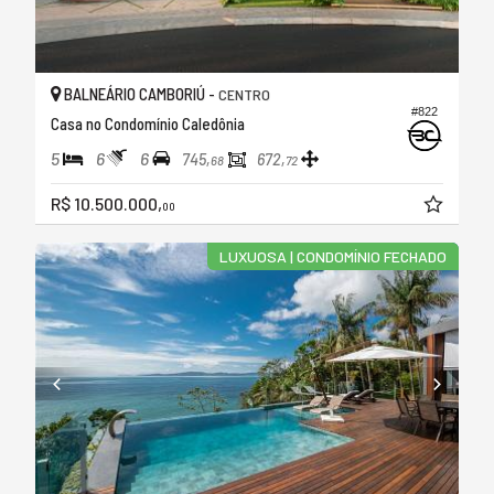
BALNEÁRIO CAMBORIÚ -
CENTRO
#822
Casa no Condomínio Caledônia
5
6
6
745,
672,
68
72
R$ 10.500.000,
00
LUXUOSA | CONDOMÍNIO FECHADO