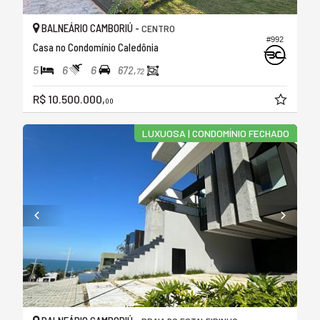
BALNEÁRIO CAMBORIÚ -
CENTRO
#992
Casa no Condomínio Caledônia
5
6
6
672,
72
R$ 10.500.000,
00
LUXUOSA | CONDOMÍNIO FECHADO