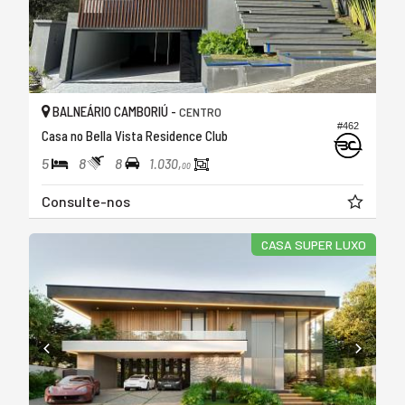
BALNEÁRIO CAMBORIÚ -
CENTRO
#462
Casa no Bella Vista Residence Club
5
8
8
1.030,
00
Consulte-nos
CASA SUPER LUXO