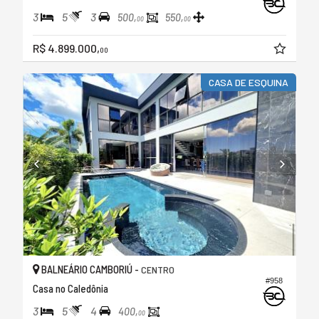
3
5
3
500,
550,
00
00
R$ 4.899.000,
00
CASA DE ESQUINA
BALNEÁRIO CAMBORIÚ -
CENTRO
#958
Casa no Caledônia
3
5
4
400,
00