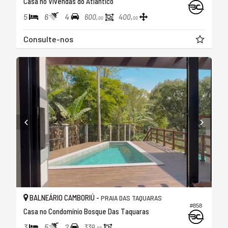
Casa no Vivendas do Atlântico
5
6
4
600,
400,
00
00
Consulte-nos
BALNEÁRIO CAMBORIÚ -
PRAIA DAS TAQUARAS
#858
Casa no Condomínio Bosque Das Taquaras
3
5
2
339,