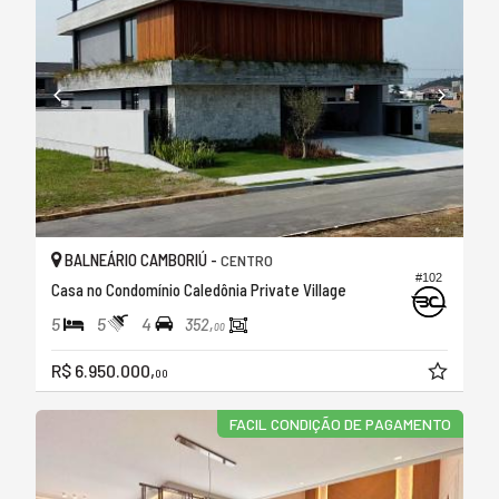
BALNEÁRIO CAMBORIÚ -
CENTRO
#102
Casa no Condomínio Caledônia Private Village
5
5
4
352,
00
R$ 6.950.000,
00
FACIL CONDIÇÃO DE PAGAMENTO