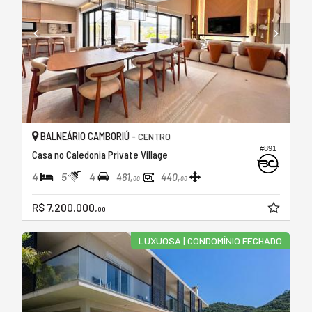
BALNEÁRIO CAMBORIÚ -
CENTRO
#891
Casa no Caledonia Private Village
4
5
4
461,
440,
00
00
R$ 7.200.000,
00
LUXUOSA | CONDOMÍNIO FECHADO