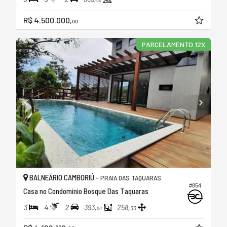
00
R$ 4.500.000,
00
PARCELAMENTO 12X
BALNEÁRIO CAMBORIÚ -
PRAIA DAS TAQUARAS
#854
Casa no Condomínio Bosque Das Taquaras
3
4
2
393,
258,
33
00