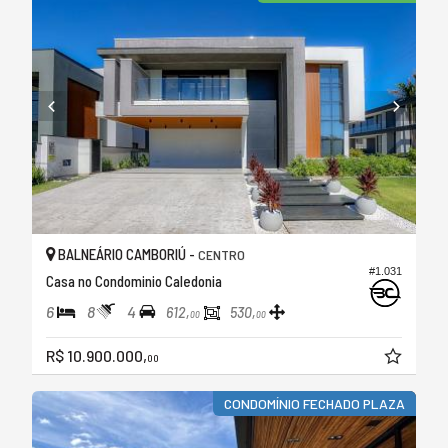
BALNEÁRIO CAMBORIÚ -
CENTRO
#1.031
Casa no Condominio Caledonia
6
8
4
612,
530,
00
00
R$ 10.900.000,
00
CONDOMÍNIO FECHADO PLAZA