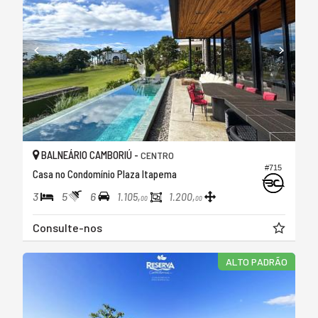
BALNEÁRIO CAMBORIÚ -
CENTRO
#715
Casa no Condomínio Plaza Itapema
3
5
6
1.105,
1.200,
00
00
Consulte-nos
ALTO PADRÃO