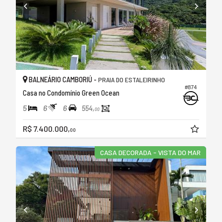
BALNEÁRIO CAMBORIÚ -
PRAIA DO ESTALEIRINHO
#874
Casa no Condomínio Green Ocean
5
6
6
554,
00
R$ 7.400.000,
00
CASA DECORADA - VISTA DO MAR