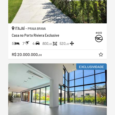
ITAJAÍ -
PRAIA BRAVA
#449
Casa no Porto Riviera Exclusive
5
7
4
800,
520,
00
00
R$ 20.000.000,
00
EXCLUSIVIDADE