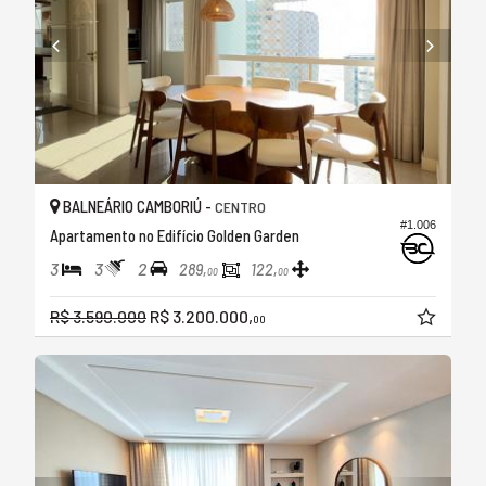
BALNEÁRIO CAMBORIÚ -
CENTRO
#1.006
Apartamento no Edifício Golden Garden
3
3
2
289,
122,
00
00
R$ 3.590.000
R$ 3.200.000,
00