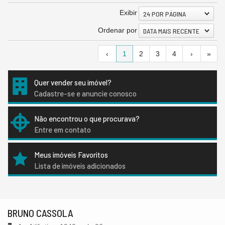
Exibir
24 POR PÁGINA
Ordenar por
DATA MAIS RECENTE
‹
1
2
3
4
›
»
Quer vender seu imóvel?
Cadastre-se e anuncie conosco
Não encontrou o que procurava?
Entre em contato
Meus imóveis Favoritos
Lista de imóveis adicionados
BRUNO CASSOLA