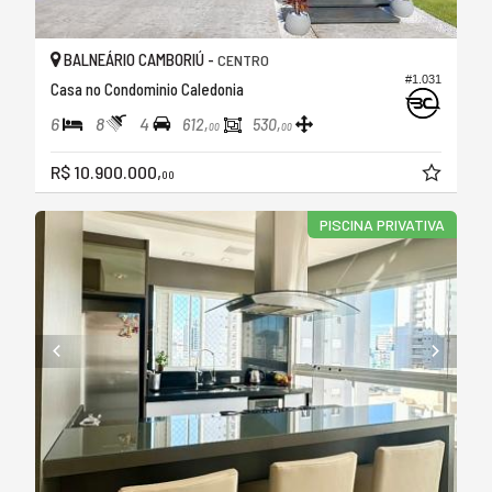
BALNEÁRIO CAMBORIÚ -
CENTRO
#1.031
Casa no Condominio Caledonia
6
8
4
612,
530,
00
00
R$ 10.900.000,
00
PISCINA PRIVATIVA