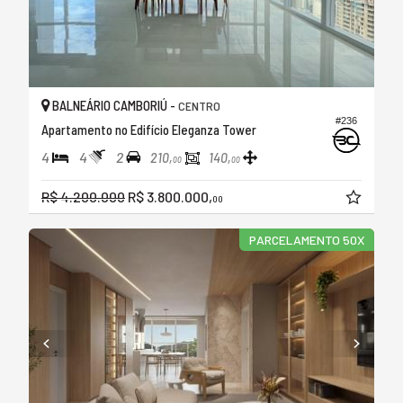
BALNEÁRIO CAMBORIÚ -
CENTRO
#236
Apartamento no Edifício Eleganza Tower
4
4
2
210,
140,
00
00
R$ 4.200.000
R$ 3.800.000,
00
PARCELAMENTO 50X