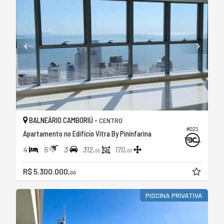
BALNEÁRIO CAMBORIÚ -
CENTRO
#021
Apartamento no Edifício Vitra By Pininfarina
4
5
3
312,
170,
00
00
R$ 5.300.000,
00
PISCINA PRIVATIVA