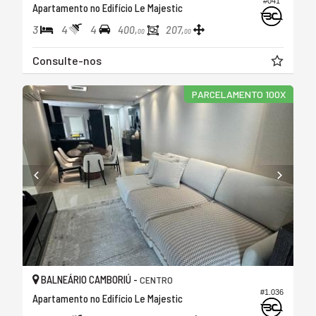
#041
Apartamento no Edifício Le Majestic
3
4
4
400,
207,
00
00
Consulte-nos
PARCELAMENTO 100X
BALNEÁRIO CAMBORIÚ -
CENTRO
#1.036
Apartamento no Edifício Le Majestic