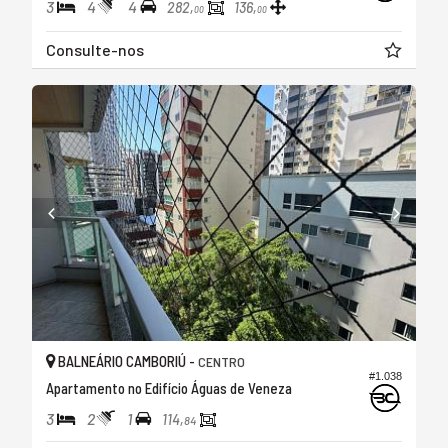
3
4
4
282,
136,
00
00
Consulte-nos
BALNEÁRIO CAMBORIÚ -
CENTRO
#1.038
Apartamento no Edifício Águas de Veneza
3
2
1
114,
84