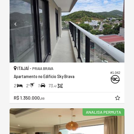
ITAJAÍ -
PRAIA BRAVA
#1.042
Apartamento no Edifício Sky Brava
2
2
1
73,
41
R$ 1.350.000,
00
ANALISA PERMUTA