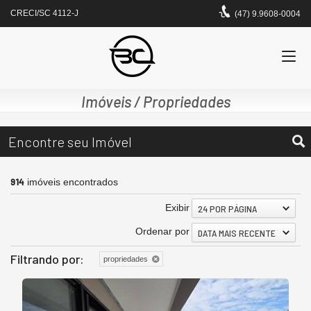
CRECI/SC 4112-J
(47) 9.9608-0004
Imóveis / Propriedades
Encontre seu Imóvel
914
imóveis encontrados
Exibir
24 POR PÁGINA
Ordenar por
DATA MAIS RECENTE
Filtrando por:
propriedades