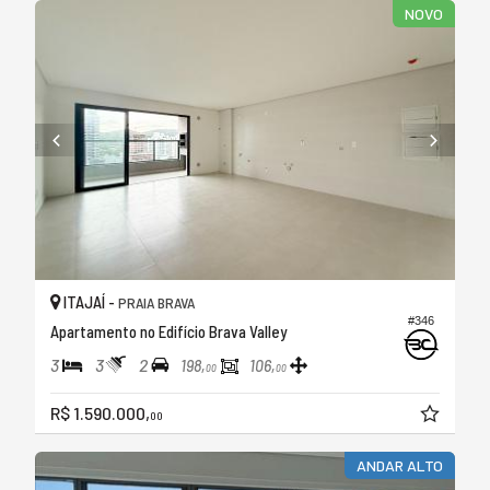
NOVO
ITAJAÍ -
PRAIA BRAVA
#346
Apartamento no Edifício Brava Valley
3
3
2
198,
106,
00
00
R$ 1.590.000,
00
ANDAR ALTO