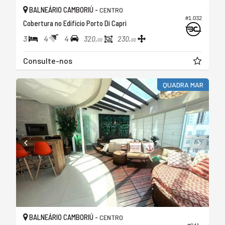
BALNEÁRIO CAMBORIÚ -
CENTRO
#1.032
Cobertura no Edifício Porto Di Capri
3
4
4
320,
230,
00
00
Consulte-nos
QUADRA MAR
BALNEÁRIO CAMBORIÚ -
CENTRO