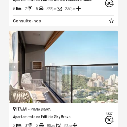
5
7
5
368,
230,
00
00
Consulte-nos
ITAJAÍ -
PRAIA BRAVA
#337
Apartamento no Edifício Sky Brava
2
3
2
90,
80,
00
00