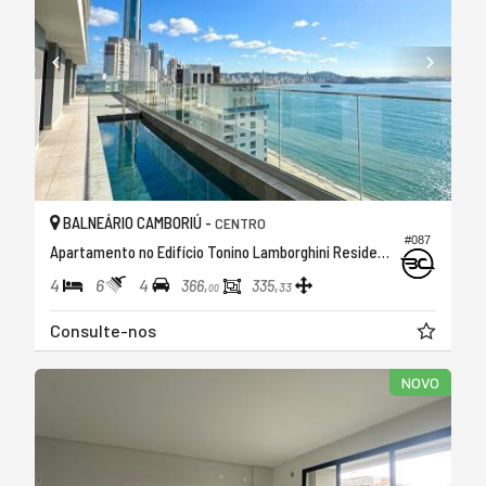
BALNEÁRIO CAMBORIÚ -
CENTRO
#087
Apartamento no Edifício Tonino Lamborghini Residences
4
6
4
366,
335,
33
00
Consulte-nos
NOVO