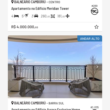
BALNEÁRIO CAMBORIÚ -
CENTRO
#289
Apartamento no Edifício Meridian Tower
4
5
3
260,
181,
00
00
R$ 4.000.000,
00
ANDAR ALTO
BALNEÁRIO CAMBORIÚ -
BARRA SUL
#1.035
Apartamento no Edifício Aurora Exclusive Home