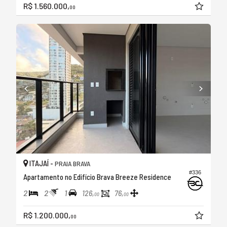
R$ 1.560.000,
00
ITAJAÍ -
PRAIA BRAVA
#336
Apartamento no Edifício Brava Breeze Residence
2
2
1
126,
76,
00
00
R$ 1.200.000,
00