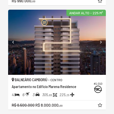
R$ 990.000,
00
ANDAR ALTO - 225 M²
BALNEÁRIO CAMBORIÚ -
CENTRO
#1.010
Apartamento no Edifício Marena Residence
4
6
3
305,
225,
89
25
R$ 9.500.000
R$ 8.000.000,
00