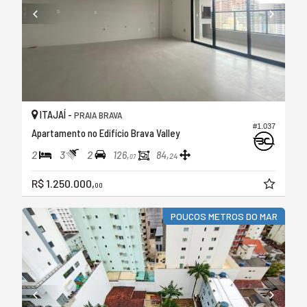
ITAJAÍ -
PRAIA BRAVA
#1.037
Apartamento no Edifício Brava Valley
2
3
2
126,
84,
24
07
R$ 1.250.000,
00
POUCOS METROS DO MAR