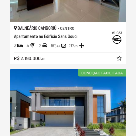
BALNEÁRIO CAMBORIÚ -
CENTRO
#1.033
Apartamento no Edifício Sans Souci
3
4
2
161,
117,
13
79
R$ 2.190.000,
00
CONDIÇÃO FACILITADA