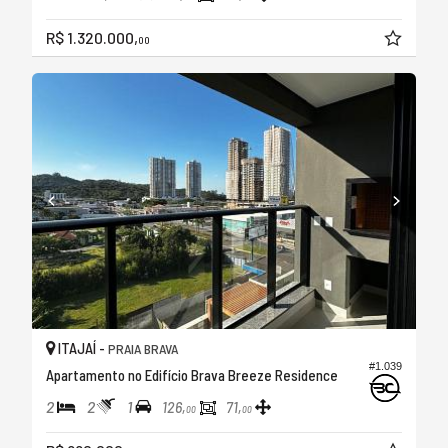
R$ 1.320.000,
00
ITAJAÍ -
PRAIA BRAVA
#1.039
Apartamento no Edifício Brava Breeze Residence
2
2
1
126,
71,
00
00