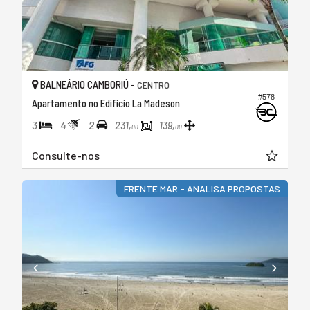
BALNEÁRIO CAMBORIÚ -
CENTRO
#578
Apartamento no Edifício La Madeson
3
4
2
231,
139,
00
00
Consulte-nos
FRENTE MAR - ANALISA PROPOSTAS