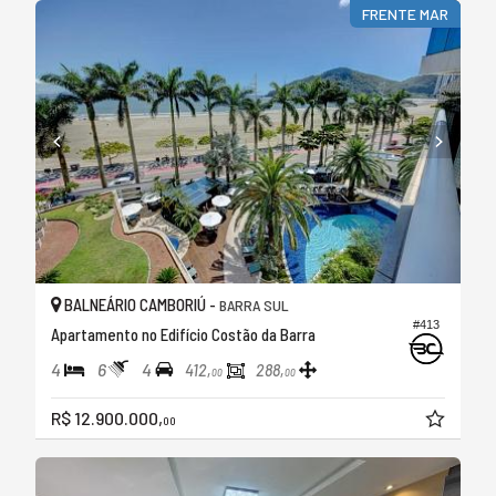
FRENTE MAR
BALNEÁRIO CAMBORIÚ -
BARRA SUL
#413
Apartamento no Edifício Costão da Barra
4
6
4
412,
288,
00
00
R$ 12.900.000,
00