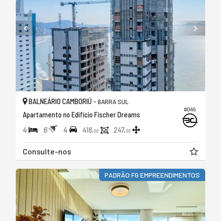
BALNEÁRIO CAMBORIÚ -
BARRA SUL
#046
Apartamento no Edifício Fischer Dreams
4
6
4
418,
247,
00
00
Consulte-nos
PADRÃO FG EMPREENDIMENTOS