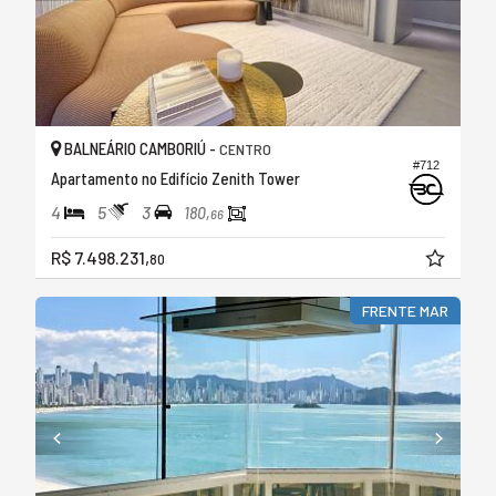
BALNEÁRIO CAMBORIÚ -
CENTRO
#712
Apartamento no Edifício Zenith Tower
4
5
3
180,
66
R$ 7.498.231,
80
FRENTE MAR