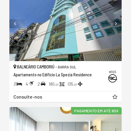
BALNEÁRIO CAMBORIÚ -
BARRA SUL
#315
Apartamento no Edifício La Spezia Residence
3
4
2
180,
135,
00
00
Consulte-nos
PAGAMENTO EM ATÉ 60X