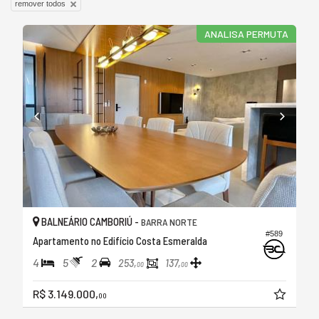
remover todos
ANALISA PERMUTA
BALNEÁRIO CAMBORIÚ -
BARRA NORTE
#589
Apartamento no Edifício Costa Esmeralda
4
5
2
253,
137,
00
00
R$ 3.149.000,
00