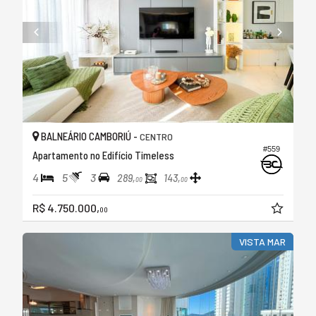
BALNEÁRIO CAMBORIÚ -
CENTRO
#559
Apartamento no Edifício Timeless
4
5
3
289,
143,
00
00
R$ 4.750.000,
00
VISTA MAR