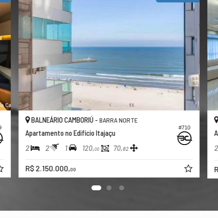
BALNEÁRIO CAMBORIÚ -
BARRA NORTE
9
#710
Apartamento no Edifício Itajaçu
A
2
2
1
2
120,
70,
82
00
R$ 2.150.000,
R
00