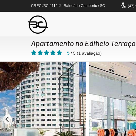
CRECI/SC 4112-J
- Balneário Camboriú /
SC
(47)
Apartamento no Edifício Terraço
5
/
5
(
1
avaliação)