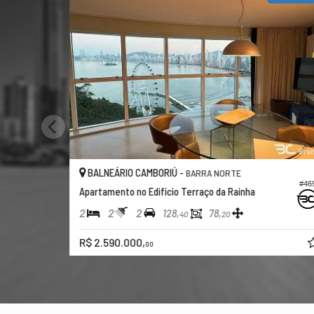
BALNEÁRIO CAMBORIÚ -
BARRA NORTE
#46
Apartamento no Edifício Terraço da Rainha
2
2
2
128,
78,
40
20
R$ 2.590.000,
00