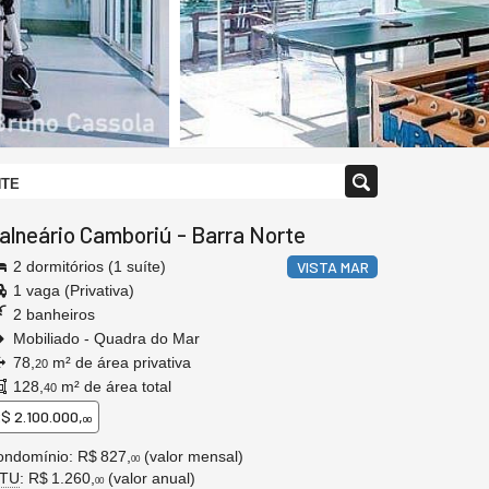
NTE
alneário Camboriú
-
Barra Norte
2 dormitórios (1 suíte)
VISTA MAR
1 vaga (Privativa)
2 banheiros
Mobiliado - Quadra do Mar
78,
m² de área privativa
20
128,
m² de área total
40
$ 2.100.000,
00
ondomínio: R$ 827,
(valor mensal)
00
PTU
: R$ 1.260,
(valor anual)
00