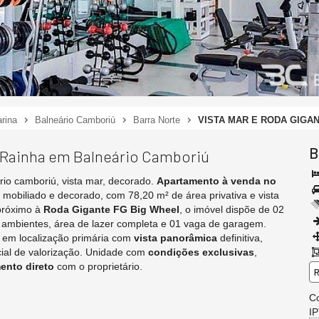
rina
Balneário Camboriú
Barra Norte
VISTA MAR E RODA GIGA
B
 Rainha em Balneário Camboriú
ário camboriú, vista mar, decorado.
Apartamento à venda no
, mobiliado e decorado, com 78,20 m² de área privativa e vista
próximo à
Roda Gigante FG Big Wheel
, o imóvel dispõe de 02
is ambientes, área de lazer completa e 01 vaga de garagem.
 em localização primária com
vista panorâmica
definitiva,
ial de valorização. Unidade com
condições exclusivas
,
ento direto
com o proprietário.
R
C
I