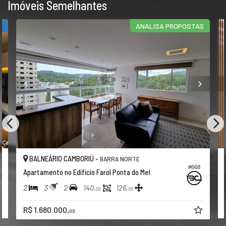
Imóveis Semelhantes
R
ANALISA PROPOSTAS
BALNEÁRIO CAMBORIÚ -
BARRA NORTE
#668
Apartamento no Edifício Farol Ponta do Mel
2
3
2
140,
126,
00
00
R$ 1.680.000,
00