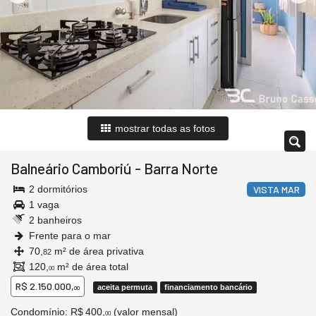
mostrar todas as fotos
Balneário Camboriú
-
Barra Norte
2 dormitórios
VISTA MAR
1 vaga
2 banheiros
Frente para o mar
70,
m² de área privativa
82
120,
m² de área total
00
R$ 2.150.000,
aceita permuta
financiamento bancário
00
Condomínio: R$ 400,
(valor mensal)
00