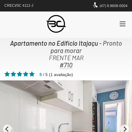
CRECI/SC 4112-J
(47) 9.9608-0004
Apartamento no Edifício Itajaçu
- Pronto
para morar
FRENTE MAR
#710
5
/
5
(
1
avaliação)