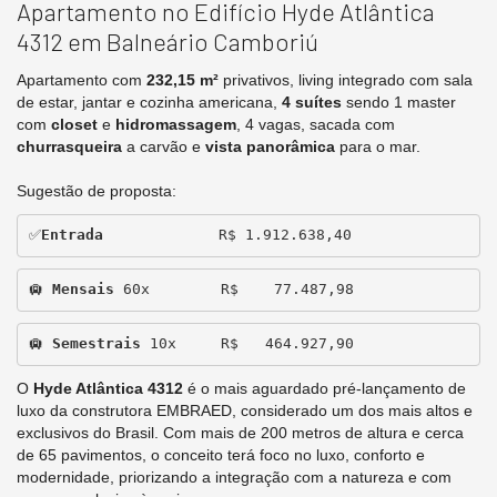
Apartamento no Edifício Hyde Atlântica
4312 em Balneário Camboriú
Apartamento com
232,15 m²
privativos, living integrado com sala
de estar, jantar e cozinha americana,
4 suítes
sendo 1 master
com
closet
e
hidromassagem
, 4 vagas, sacada com
churrasqueira
a carvão e
vista panorâmica
para o mar.
Sugestão de proposta:
✅
Entrada
             R$ 1.912.638,40
🛄
 Mensais 
60x        R$    77.487,98
🛄
 Semestrais
 10x     R$   464.927,90
O
Hyde Atlântica 4312
é o mais aguardado pré-lançamento de
luxo da construtora EMBRAED, considerado um dos mais altos e
exclusivos do Brasil. Com mais de 200 metros de altura e cerca
de 65 pavimentos, o conceito terá foco no luxo, conforto e
modernidade, priorizando a integração com a natureza e com