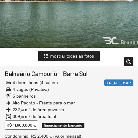
mostrar todas as fotos
Balneário Camboriú
-
Barra Sul
4 dormitórios (4 suítes)
FRENTE MAR
4 vagas (Privativa)
5 banheiros
Alto Padrão - Frente para o mar
232,
m² de área privativa
00
309,
m² de área total
00
R$ 11.600.000,
financiamento bancário
00
Condomínio: R$ 2.400,
(valor mensal)
00