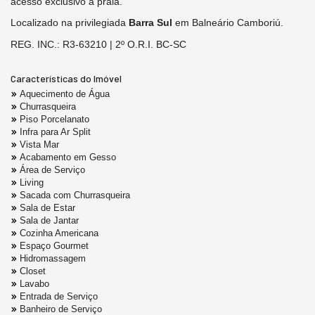
acesso exclusivo à praia.
Localizado na privilegiada
Barra Sul
em Balneário Camboriú.
REG. INC.: R3-63210 | 2º O.R.I. BC-SC
Características do Imóvel
Aquecimento de Água
Churrasqueira
Piso Porcelanato
Infra para Ar Split
Vista Mar
Acabamento em Gesso
Área de Serviço
Living
Sacada com Churrasqueira
Sala de Estar
Sala de Jantar
Cozinha Americana
Espaço Gourmet
Hidromassagem
Closet
Lavabo
Entrada de Serviço
Banheiro de Serviço