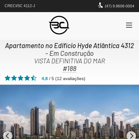
CRECI/SC 4112-J
(47) 9.9608-0004
Apartamento no Edifício Hyde Atlântica 4312
- Em Construção
VISTA DEFINITIVA DO MAR
#188
4,8
/
5
(
12
avaliações)