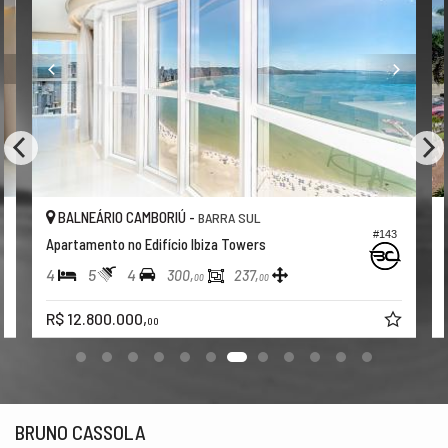
BALNEÁRIO CAMBORIÚ -
BARRA SUL
#143
#413
Apartamento no Edifício Costão da Barra
4
6
4
412,
288,
00
00
R$ 12.900.000,
00
BRUNO CASSOLA