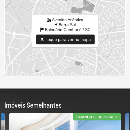
Avenida Atlântica
Barra Sul
Balneário Camboriú /
SC
toque para ver no mapa
Imóveis Semelhantes
ORADO
FRENTE MAR