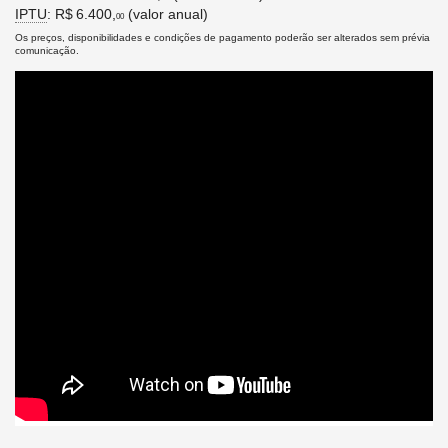
IPTU
: R$ 6.400,
(valor anual)
00
Os preços, disponibilidades e condições de pagamento poderão ser alterados sem prévia
comunicação.