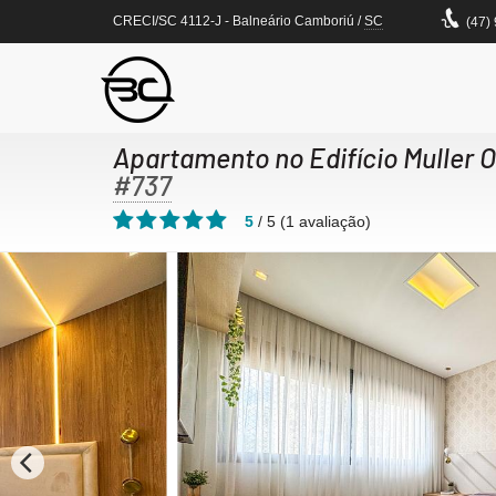
CRECI/SC 4112-J
- Balneário Camboriú /
SC
(47)
Apartamento no Edifício Muller 
#737
5
/
5
(
1
avaliação)