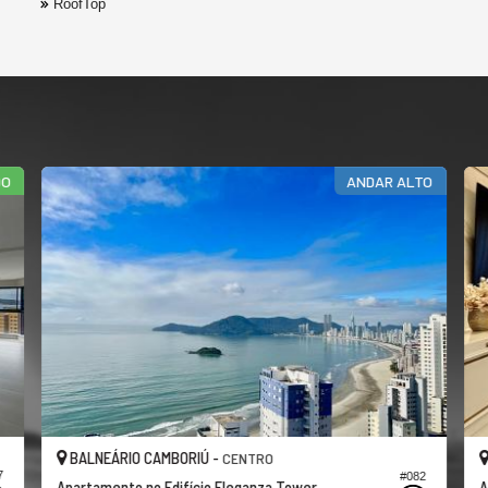
RoofTop
CENTRO DA CIDADE
AMBORIÚ -
BALNEÁRIO CAMBORIÚ -
CENTRO
#708
Edifício Maria Eduarda
Apartamento no Edifício 