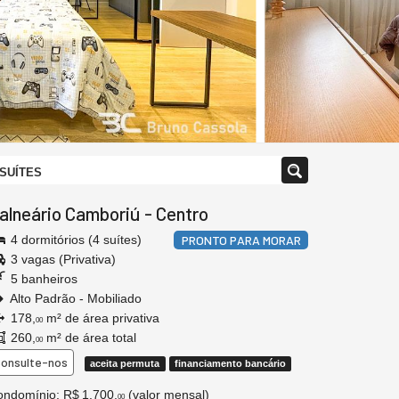
 SUÍTES
alneário Camboriú
-
Centro
4 dormitórios (4 suítes)
PRONTO PARA MORAR
3 vagas (Privativa)
5 banheiros
Alto Padrão - Mobiliado
178,
m² de área privativa
00
260,
m² de área total
00
onsulte-nos
aceita permuta
financiamento bancário
ndomínio: R$ 1.700,
(valor mensal)
00