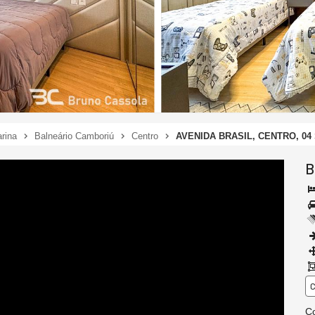
rina
Balneário Camboriú
Centro
AVENIDA BRASIL, CENTRO, 04
B
C
Co