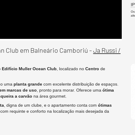
I
Os
al
an Club em Balneário Camboriú -
Ja Russi /
o
Edifício Muller Ocean Club
, localizado no
Centro
de
ndo uma
planta grande
com excelente distribuição de espaços.
em marcas de uso
, pronto para morar. Oferece uma
ótima
queira a carvão
na área gourmet.
ta
, digna de um clube, e o apartamento conta com
ótimas
 com requinte e conforto na localização mais desejada da