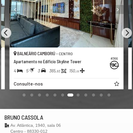
BALNEÁRIO CAMBORIÚ -
CENTRO
#366
Apartamento no Edifício Skyline Tower
4
5
3
365,
150,
93
06
Consulte-nos
BRUNO CASSOLA
Av. Atlântica, 1940, sala 06
Centro - 88330-012