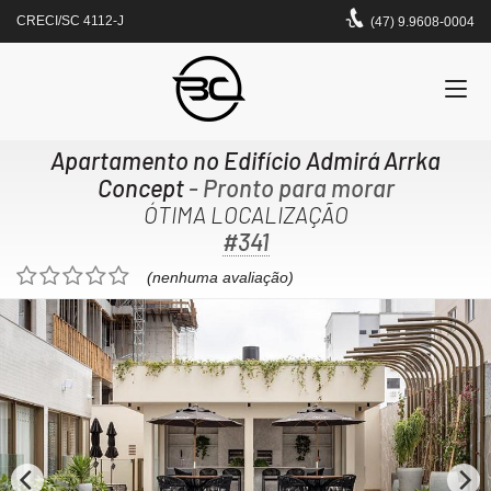
CRECI/SC 4112-J
(47) 9.9608-0004
Apartamento no Edifício Admirá Arrka
Concept
- Pronto para morar
ÓTIMA LOCALIZAÇÃO
#341
(nenhuma avaliação)