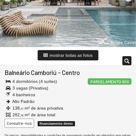
mostrar todas as fotos
Balneário Camboriú
-
Centro
4 dormitórios (4 suítes)
PARCELAMENTO 60X
3 vagas (Privativa)
4 banheiros
Alto Padrão
138,
m² de área privativa
07
282,
m² de área total
08
Consulte-nos
financiamento direto
Os preços, disponibilidades e condições de pagamento poderão ser alterados sem prévia