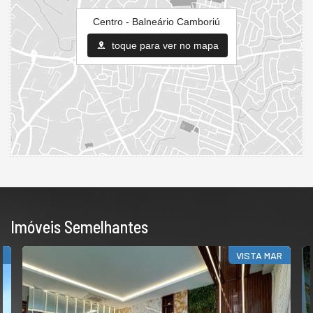
Centro - Balneário Camboriú
toque para ver no mapa
Imóveis Semelhantes
D
VISTA MAR